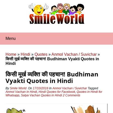
Skip
to
content
Menu
Home
»
Hindi
»
Quotes
»
Anmol Vachan / Suvichar
»
किसी मूर्ख व्‍यक्ति की पहचान! Budhiman Vyakti Quotes in
Hindi
किसी मूर्ख व्‍यक्ति की पहचान! Budhiman
Vyakti Quotes in Hindi
By
Smile World
On
17/10/2016
In
Anmol Vachan / Suvichar
Tagged
Anmol Vachan in Hindi
,
Hindi Quotes for Facebook
,
Quotes in Hindi for
Whatsapp
,
Satya Vachan Quotes in Hindi
2 Comments