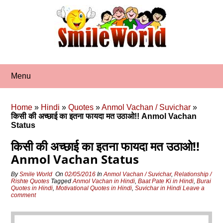
Skip
to
content
Menu
Home
»
Hindi
»
Quotes
»
Anmol Vachan / Suvichar
»
किसी की अच्छाई का इतना फायदा मत उठाओ!! Anmol Vachan
Status
किसी की अच्छाई का इतना फायदा मत उठाओ!!
Anmol Vachan Status
By
Smile World
On
02/05/2016
In
Anmol Vachan / Suvichar
,
Relationship /
Rishte Quotes
Tagged
Anmol Vachan in Hindi
,
Baat Pate Ki in Hindi
,
Burai
Quotes in Hindi
,
Motivational Quotes in Hindi
,
Suvichar in Hindi
Leave a
comment