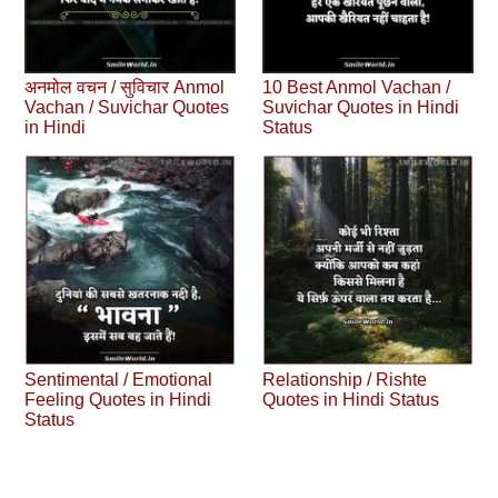
अनमोल वचन / सुविचार Anmol
10 Best Anmol Vachan /
Vachan / Suvichar Quotes
Suvichar Quotes in Hindi
in Hindi
Status
Sentimental / Emotional
Relationship / Rishte
Feeling Quotes in Hindi
Quotes in Hindi Status
Status