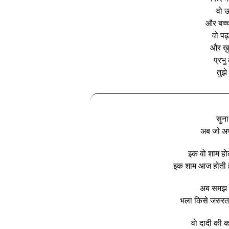
वो ऊ
और बच्चो
वो प
और ख़ु
प्रभु
तुझे
सुना
अब जो अपन
इक वो शाम होत
इक शाम आज होती ह
अब समझ है
भला किसे जरुरत
वो दादी की क