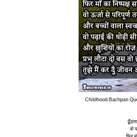
Childhood Bachpan Quot
ढूँढत
वो 
फिर मा