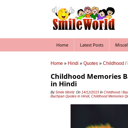
Skip
to
content
Home
Latest Posts
Misce
Home
»
Hindi
»
Quotes
»
Childhood /
Childhood Memories B
in Hindi
By
Smile World
On
14/12/2015
In
Childhood / Ba
Bachpan Quotes in Hindi
,
Childhood Memories Qu