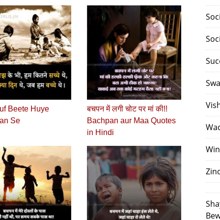
Soc
Soc
Suc
Swa
Vis
uf Beete Huye
बचपन में लगी चोट पर मां की!!
an Se
Bachpan aur Maa Quotes
Waq
in Hindi
Win
Zin
Sha
Bew