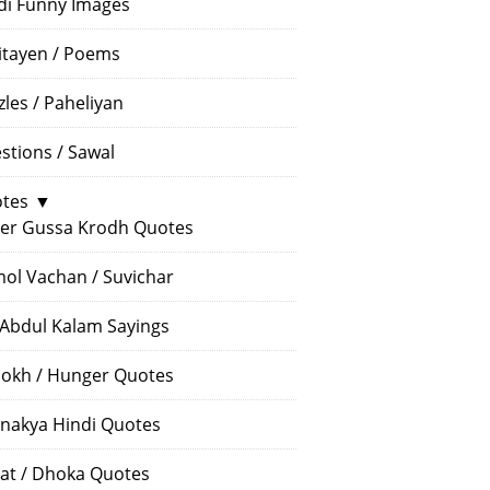
di Funny Images
itayen / Poems
zles / Paheliyan
stions / Sawal
tes
▼
er Gussa Krodh Quotes
ol Vachan / Suvichar
 Abdul Kalam Sayings
okh / Hunger Quotes
nakya Hindi Quotes
at / Dhoka Quotes