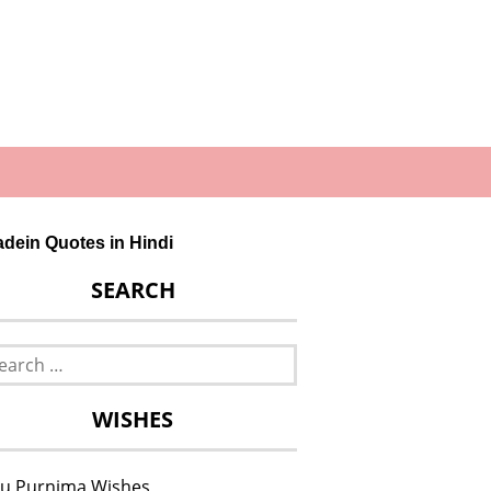
dein Quotes in Hindi
SEARCH
rch
WISHES
u Purnima Wishes