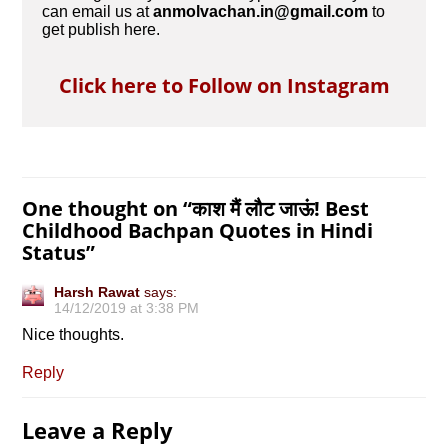
can email us at
anmolvachan.in@gmail.com
to
get publish here.
Click here to Follow on Instagram
One thought on “
काश मैं लौट जाऊं! Best
Childhood Bachpan Quotes in Hindi
Status
”
Harsh Rawat
says:
14/12/2019 at 3:38 PM
Nice thoughts.
Reply
Leave a Reply