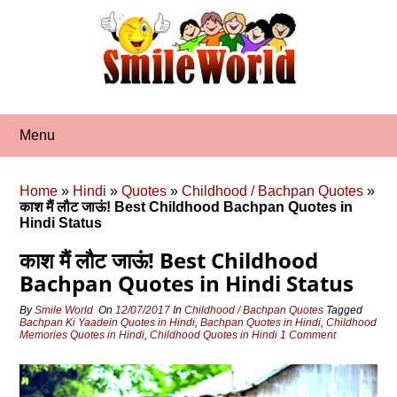
Skip
to
content
Menu
Home
»
Hindi
»
Quotes
»
Childhood / Bachpan Quotes
»
काश मैं लौट जाऊं! Best Childhood Bachpan Quotes in
Hindi Status
काश मैं लौट जाऊं! Best Childhood
Bachpan Quotes in Hindi Status
By
Smile World
On
12/07/2017
In
Childhood / Bachpan Quotes
Tagged
Bachpan Ki Yaadein Quotes in Hindi
,
Bachpan Quotes in Hindi
,
Childhood
Memories Quotes in Hindi
,
Childhood Quotes in Hindi
1 Comment