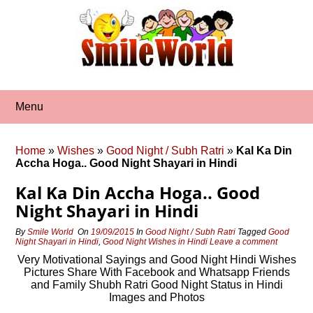
Skip
to
content
Menu
Home
»
Wishes
»
Good Night / Subh Ratri
»
Kal Ka Din
Accha Hoga.. Good Night Shayari in Hindi
Kal Ka Din Accha Hoga.. Good
Night Shayari in Hindi
By
Smile World
On
19/09/2015
In
Good Night / Subh Ratri
Tagged
Good
Night Shayari in Hindi
,
Good Night Wishes in Hindi
Leave a comment
Very Motivational Sayings and Good Night Hindi Wishes
Pictures Share With Facebook and Whatsapp Friends
and Family Shubh Ratri Good Night Status in Hindi
Images and Photos