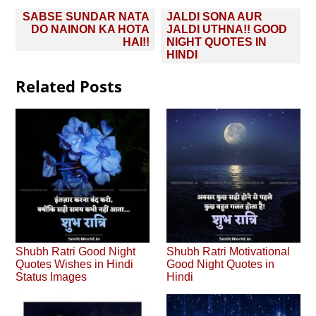
Post
SABSE SUNDAR NATA
JALDI SONA AUR
navigation
DO NAINON KA HOTA
JALDI UTHNA!! GOOD
HAI!!
NIGHT QUOTES IN
HINDI
Related Posts
Shubh Ratri Good Night
Shubh Ratri Motivational
Quotes Wishes in Hindi
Good Night Quotes in
Status Images
Hindi