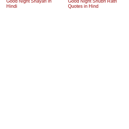
Good Night Shayari in
Good Night Shubh Ratri
Hindi
Quotes in Hind