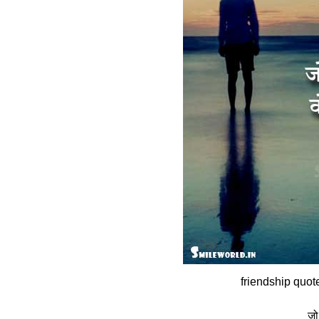
friendship quot
जो