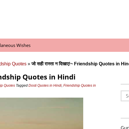
llaneous Wishes
ndship Quotes
»
जो सही रास्ता न दिखाए!~ Friendship Quotes in Hin
riendship Quotes in Hindi
hip Quotes
Tagged
Dosti Quotes in Hindi
,
Friendship Quotes in
Sea
for:
Gur