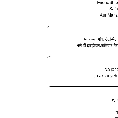
FriendShip
Safa
Aur Manzi
प्यारा-सा गाँव, टेढ़ी-
भले ही झाड़ीदार,काँटेदार मेर
Na jan
jo aksar yeh
तुम
य