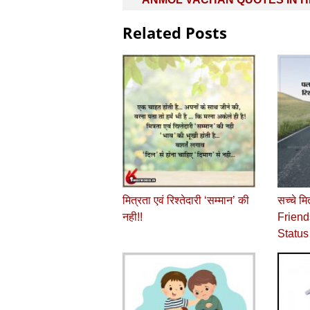
Related Posts
मित्रता एवं रिश्‍तेदारी ‘सम्‍मान’ की
सच्‍चे म
नही!!
Friend
Status