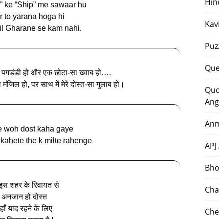
Hin
” ke “Ship” me sawaar hu
r to yarana hoga hi
Kav
l Gharane se kam nahi.
Puz
Que
मेढी पगडंडी हो और एक छोटा-सा ख्वाब हो….
ा मंजिल हो, पर साथ में मेरे दोस्त-सा गुलाब हो।
Quo
Ang
Anm
e woh dost kaha gaye
 kahete the k milte rahenge
APJ
Bho
 इस शहर के रिवायत से
Cha
अनजान हो दोस्त
हाँ याद रहने के लिए
Che