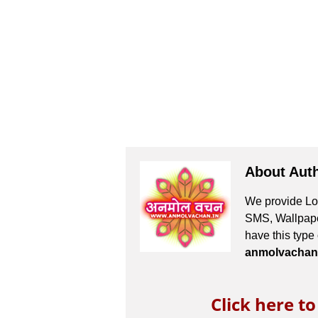
About Aut
We provide Lov
SMS, Wallpaper
have this type
anmolvachan
Click here t