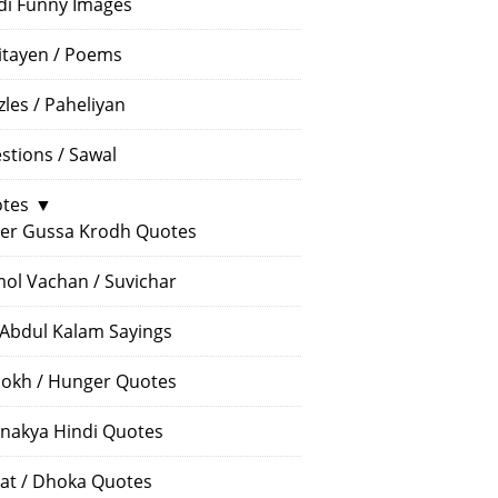
di Funny Images
itayen / Poems
zles / Paheliyan
stions / Sawal
tes
▼
er Gussa Krodh Quotes
ol Vachan / Suvichar
 Abdul Kalam Sayings
okh / Hunger Quotes
nakya Hindi Quotes
at / Dhoka Quotes