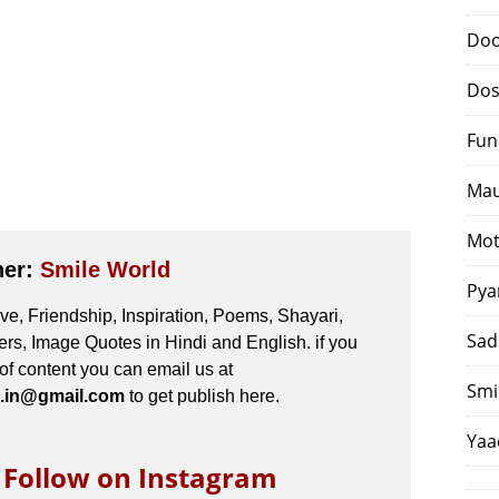
Doo
Dos
Fun
Mau
Mot
her:
Smile World
Pya
e, Friendship, Inspiration, Poems, Shayari,
Sad
s, Image Quotes in Hindi and English. if you
 of content you can email us at
Smi
.in@gmail.com
to get publish here.
Yaa
o Follow on Instagram