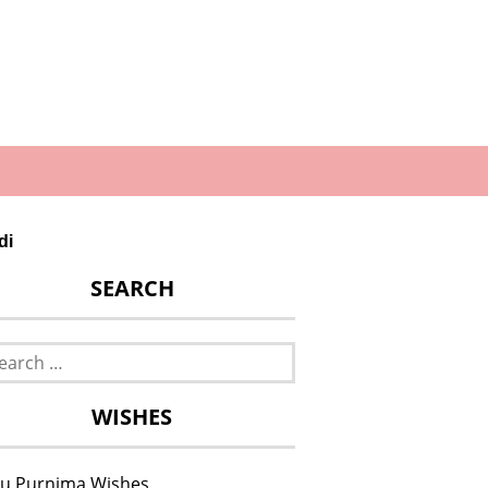
di
SEARCH
rch
WISHES
u Purnima Wishes