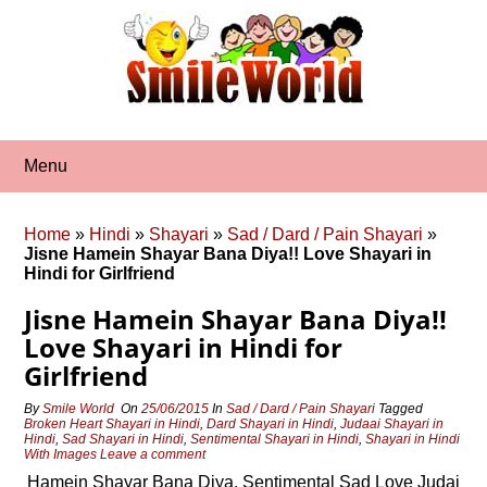
Skip
to
content
Menu
Home
»
Hindi
»
Shayari
»
Sad / Dard / Pain Shayari
»
Jisne Hamein Shayar Bana Diya!! Love Shayari in
Hindi for Girlfriend
Jisne Hamein Shayar Bana Diya!!
Love Shayari in Hindi for
Girlfriend
By
Smile World
On
25/06/2015
In
Sad / Dard / Pain Shayari
Tagged
Broken Heart Shayari in Hindi
,
Dard Shayari in Hindi
,
Judaai Shayari in
Hindi
,
Sad Shayari in Hindi
,
Sentimental Shayari in Hindi
,
Shayari in Hindi
With Images
Leave a comment
Hamein Shayar Bana Diya, Sentimental Sad Love Judai