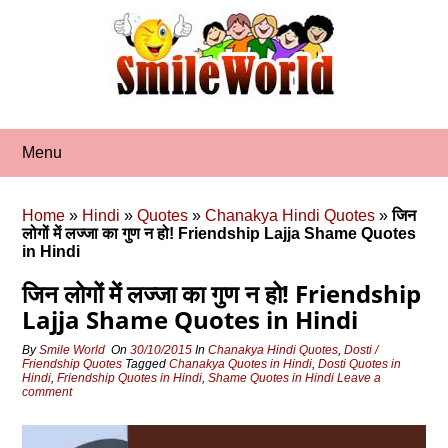
Skip
to
content
Menu
Home
»
Hindi
»
Quotes
»
Chanakya Hindi Quotes
»
जिन
लोगों में लज्जा का गुण न हो! Friendship Lajja Shame Quotes
in Hindi
जिन लोगों में लज्जा का गुण न हो! Friendship
Lajja Shame Quotes in Hindi
By
Smile World
On
30/10/2015
In
Chanakya Hindi Quotes
,
Dosti /
Friendship Quotes
Tagged
Chanakya Quotes in Hindi
,
Dosti Quotes in
Hindi
,
Friendship Quotes in Hindi
,
Shame Quotes in Hindi
Leave a
comment