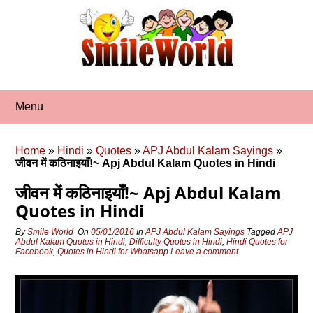
Skip
to
content
Menu
Home
»
Hindi
»
Quotes
»
APJ Abdul Kalam Sayings
»
जीवन में कठिनाइयाँ!~ Apj Abdul Kalam Quotes in Hindi
जीवन में कठिनाइयाँ!~ Apj Abdul Kalam
Quotes in Hindi
By
Smile World
On
05/01/2016
In
APJ Abdul Kalam Sayings
Tagged
APJ
Abdul Kalam Quotes in Hindi
,
Difficulty Quotes in Hindi
,
Hindi Quotes for
Facebook
,
Quotes in Hindi for Whatsapp
Leave a comment