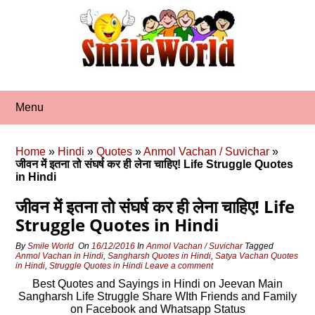
Skip
to
content
Menu
Home
»
Hindi
»
Quotes
»
Anmol Vachan / Suvichar
»
जीवन में इतना तो संघर्ष कर ही लेना चाहिए! Life Struggle Quotes
in Hindi
जीवन में इतना तो संघर्ष कर ही लेना चाहिए! Life
Struggle Quotes in Hindi
By
Smile World
On
16/12/2016
In
Anmol Vachan / Suvichar
Tagged
Anmol Vachan in Hindi
,
Sangharsh Quotes in Hindi
,
Satya Vachan Quotes
in Hindi
,
Struggle Quotes in Hindi
Leave a comment
Best Quotes and Sayings in Hindi on Jeevan Main
Sangharsh Life Struggle Share WIth Friends and Family
on Facebook and Whatsapp Status