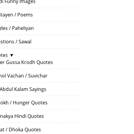
di Funny Images
itayen / Poems
zles / Paheliyan
stions / Sawal
tes
▼
er Gussa Krodh Quotes
ol Vachan / Suvichar
 Abdul Kalam Sayings
okh / Hunger Quotes
nakya Hindi Quotes
at / Dhoka Quotes