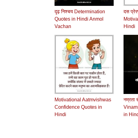
दृढ़ निश्चय Determination
दस प्रेर
Quotes in Hindi Anmol
Motiva
Vachan
Hindi
Motivational Aatmvishwas
नम्रता से
Confidence Quotes in
Vinamr
Hindi
in Hin