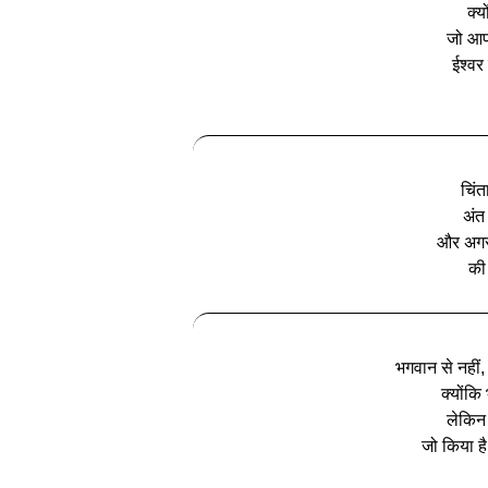
क्य
जो आप
ईश्वर
चिंत
अंत
और अगर
की 
भगवान से नहीं
क्योंकि
लेकिन 
जो किया ह