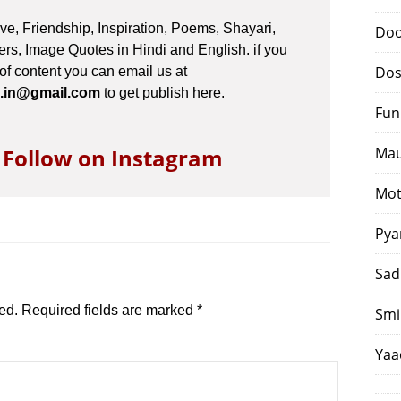
e, Friendship, Inspiration, Poems, Shayari,
Doo
s, Image Quotes in Hindi and English. if you
Dos
 of content you can email us at
.in@gmail.com
to get publish here.
Fun
o Follow on Instagram
Mau
Mot
Pya
Sad
ed.
Required fields are marked
*
Smi
Yaa