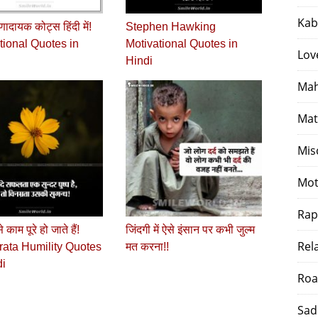
Kab
णादायक कोट्स हिंदी में!
Stephen Hawking
tional Quotes in
Motivational Quotes in
Lov
Hindi
Mah
Mat
Mis
Mot
Rap
 काम पूरे हो जाते हैं!
जिंदगी में ऐसे इंसान पर कभी जुल्‍म
Rel
ata Humility Quotes
मत करना!!
di
Roa
Sad