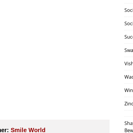
Soc
Soc
Suc
Swa
Vis
Waq
Win
Zin
Sha
her:
Smile World
Bew