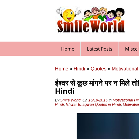
Skip
to
content
Home
Latest Posts
Misce
Home
»
Hindi
»
Quotes
»
Motivational
ईश्वर से कुछ मांगने पर न म
Hindi
By
Smile World
On
16/10/2015
In
Motivational Hi
Hindi
,
Ishwar Bhagwan Quotes in Hindi
,
Motivatio