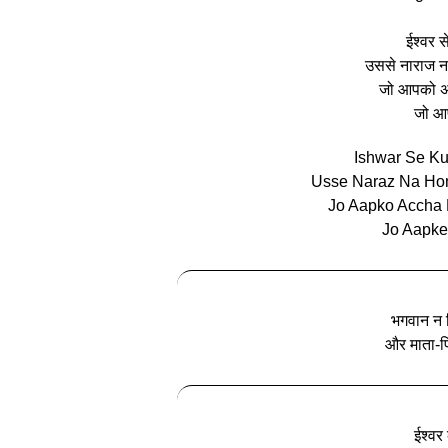
ईश्वर स
उससे नाराज ना
जो आपको अच्
जो आप
Ishwar Se Ku
Usse Naraz Na Hon
Jo Aapko Accha 
Jo Aapke
भगवान न द
और माता-पि
ईश्वर