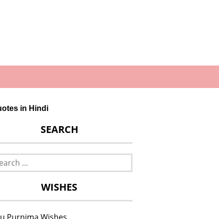
Quotes in Hindi
SEARCH
rch
WISHES
u Purnima Wishes