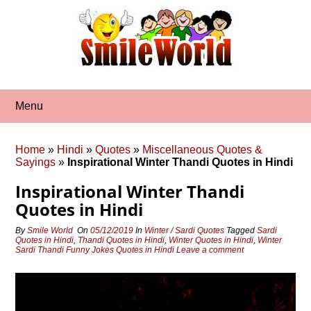
Skip
to
content
Menu
Home
»
Hindi
»
Quotes
»
Miscellaneous Quotes &
Sayings
»
Inspirational Winter Thandi Quotes in Hindi
Inspirational Winter Thandi
Quotes in Hindi
By
Smile World
On
05/12/2019
In
Winter / Sardi Quotes
Tagged
Sardi
Quotes in Hindi
,
Thandi Quotes in Hindi
,
Winter Quotes in Hindi
,
Winter
Sardi Thandi Funny Jokes Quotes in Hindi
Leave a comment