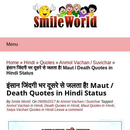
Skip
to
content
Menu
Home
»
Hindi
»
Quotes
»
Anmol Vachan / Suvichar
»
इंसान जिंदगी भर दूसरे से जलता है! Maut / Death Quotes in
Hindi Status
इंसान जिंदगी भर दूसरे से जलता है! Maut /
Death Quotes in Hindi Status
By
Smile World
On
09/06/2017
In
Anmol Vachan / Suvichar
Tagged
Anmol Vachan in Hindi
,
Death Quotes in Hindi
,
Maut Quotes in Hindi
,
Satya Vachan Quotes in Hindi
Leave a comment