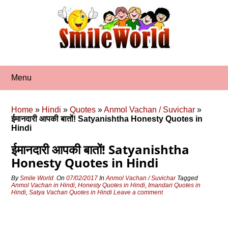
Skip
to
content
Menu
Home
»
Hindi
»
Quotes
»
Anmol Vachan / Suvichar
»
ईमानदारी आपकी बातों! Satyanishtha Honesty Quotes in
Hindi
ईमानदारी आपकी बातों! Satyanishtha
Honesty Quotes in Hindi
By
Smile World
On
07/02/2017
In
Anmol Vachan / Suvichar
Tagged
Anmol Vachan in Hindi
,
Honesty Quotes in Hindi
,
Imandari Quotes in
Hindi
,
Satya Vachan Quotes in Hindi
Leave a comment