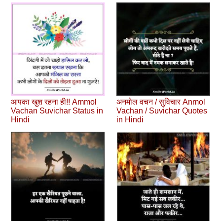
आपका खुश रहना ही!! Ammol
अनमोल वचन / सुविचार Anmol
Vachan Suvichar Status in
Vachan / Suvichar Quotes
Hindi
in Hindi