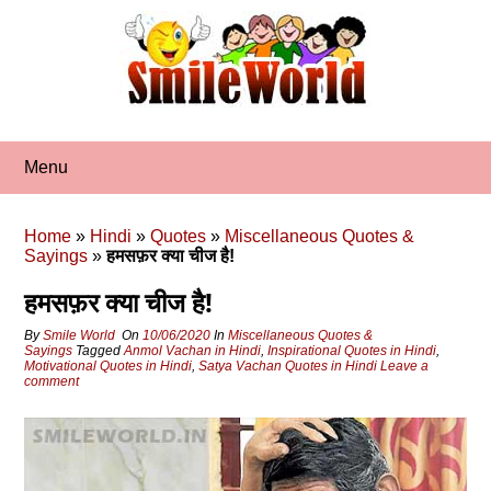
Skip
to
content
Menu
Home
»
Hindi
»
Quotes
»
Miscellaneous Quotes &
Sayings
»
हमसफ़र क्‍या चीज है!
हमसफ़र क्‍या चीज है!
By
Smile World
On
10/06/2020
In
Miscellaneous Quotes &
Sayings
Tagged
Anmol Vachan in Hindi
,
Inspirational Quotes in Hindi
,
Motivational Quotes in Hindi
,
Satya Vachan Quotes in Hindi
Leave a
comment