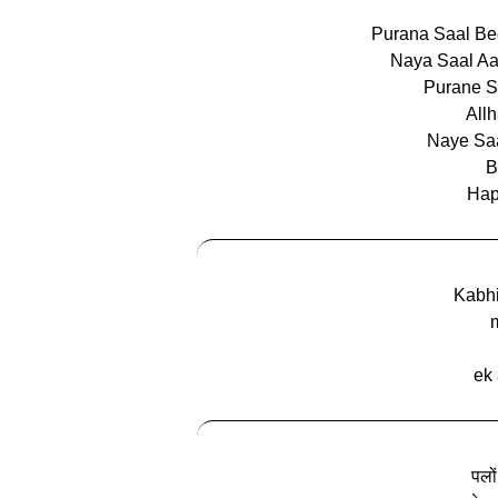
Purana Saal Be
Naya Saal A
Purane S
All
Naye Saa
B
Hap
Kabhi
ek 
पलों