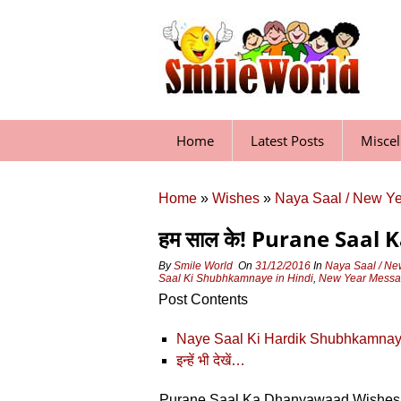
Skip
to
content
Home
Latest Posts
Misce
Home
»
Wishes
»
Naya Saal / New Y
हम साल के! Purane Saal
By
Smile World
On
31/12/2016
In
Naya Saal / Ne
Saal Ki Shubhkamnaye in Hindi
,
New Year Messag
Post Contents
Naye Saal Ki Hardik Shubhkamnaye
इन्‍हें भी देखें…
Purane Saal Ka Dhanyawaad Wishes in