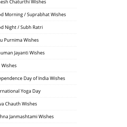
esh Chaturthi Wishes
d Morning / Suprabhat Wishes
d Night / Subh Ratri
u Purnima Wishes
uman Jayanti Wishes
i Wishes
ependence Day of India Wishes
ernational Yoga Day
va Chauth Wishes
shna Janmashtami Wishes