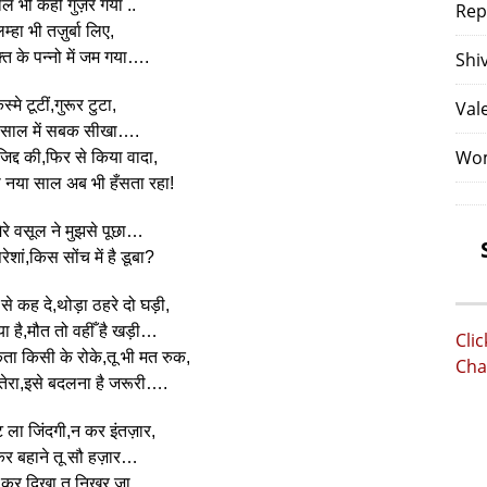
ाल भी कहीं गुज़र गया ..
Rep
म्हा भी तज़ुर्बा लिए,
़्त के पन्नो में जम गया….
Shi
स्मे टूटीं,गुरूर टुटा,
Val
रे साल में सबक सीखा….
Wom
 जिद्द की,फिर से किया वादा,
ा नया साल अब भी हँसता रहा!
ेरे वसूल ने मुझसे पूछा…
 परेशां,किस सोंच में है डूबा?
से कह दे,थोड़ा ठहरे दो घड़ी,
या है,मौत तो वहीँ है खड़ी…
Cli
ता किसी के रोके,तू भी मत रुक,
Cha
है तेरा,इसे बदलना है जरूरी….
 ला जिंदगी,न कर इंतज़ार,
र बहाने तू सौ हज़ार…
 कर दिखा,तू निखर जा,