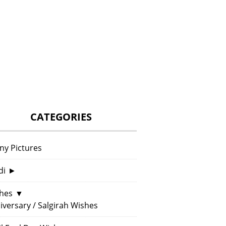
CATEGORIES
ny Pictures
di
►
hes
▼
iversary / Salgirah Wishes