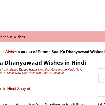
llaneous Wishes
ear Wishes
»
हम साल के! Purane Saal Ka Dhanyawaad Wishes i
 Ka Dhanyawaad Wishes in Hindi
w Year Wishes
Tagged
Happy New Year Greetings in Hindi
,
Naye
e in Hindi
,
New Year Wishes in Hindi
2 Comments
Sea
for:
 in Hindi Shayari
Gur
 Hindi, Happy New Year Greetings in Hindi Status