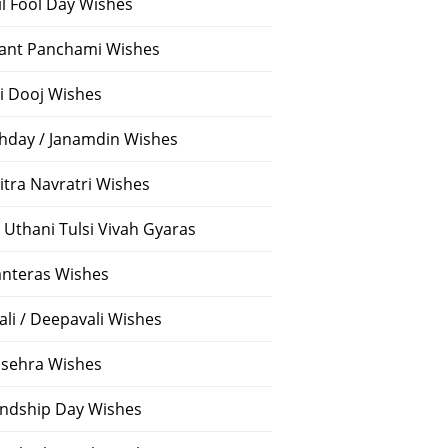
il Fool Day Wishes
ant Panchami Wishes
i Dooj Wishes
thday / Janamdin Wishes
itra Navratri Wishes
 Uthani Tulsi Vivah Gyaras
nteras Wishes
ali / Deepavali Wishes
sehra Wishes
endship Day Wishes