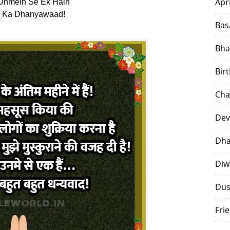
Apr
Unmein Se Ek Hain
 Ka Dhanyawaad!
Bas
Bha
Bir
Cha
Dev
Dha
Diw
Dus
Fri