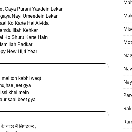
Mah
et Gaya Purani Yaadein Lekar
Mak
agaya Nayi Umeedein Lekar
aal Ko Karte Hai Alvida
Mis
hamdullilah Kehkar
l Ko Shuru Karte Hain
Mot
ismillah Padkar
py New Hijri Year
Nag
Nav
 mai toh kabhi waqt
Nay
mujhse jeet gya
Issi khel mein
Par
aur saal beet gya
Rak
Ram
 के चादर में लिपटकर ,