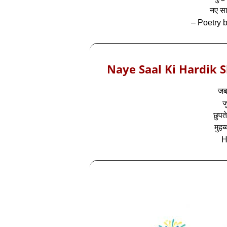
नए स
– Poetry
Naye Saal Ki Hardik 
जब
ज
छुपत
मुहब
H