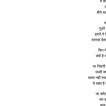
ये स
ल
बीते वक
क
गुज़
इरादे ने
दस्तक देत
फिर म
क्यों है
जा जिंदगी 
जल्दी क्
समय नहीं रुक
ये वक़्त 
जा समेट
मत क
कुछ