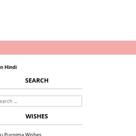
n Hindi
SEARCH
rch
WISHES
u Purnima Wishes