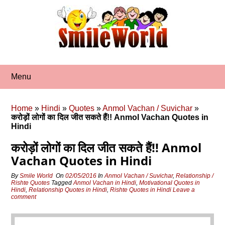
Skip
to
content
Menu
Home
»
Hindi
»
Quotes
»
Anmol Vachan / Suvichar
»
करोड़ों लोगों का दिल जीत सकते हैं!! Anmol Vachan Quotes in
Hindi
करोड़ों लोगों का दिल जीत सकते हैं!! Anmol
Vachan Quotes in Hindi
By
Smile World
On
02/05/2016
In
Anmol Vachan / Suvichar
,
Relationship /
Rishte Quotes
Tagged
Anmol Vachan in Hindi
,
Motivational Quotes in
Hindi
,
Relationship Quotes in Hindi
,
Rishte Quotes in Hindi
Leave a
comment