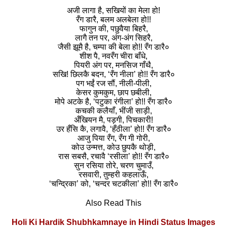
अजी लागा है, सखियों का मेला हो!
रँग डारै, बलम अलबेला हो!!
फागुन की, पछुवैया बिहरै,
लागै तन पर, अंग-अंग सिहरै,
जैसी झूमै है, चम्पा की बेला हो!! रँग डारै०
शीश पै, नवरँग चीरा बाँधे,
पियरी अंग पर, मनसिज गाँथै,
सखि! छिलकै बदन, ‘रँग नीला’ हो!! रँग डारै०
पग भईं रज सौं, नीली-पीली,
केसर कुमकुम, छाप छबीली,
मोपे अटके है, ‘पटुका रंगीला’ हो!! रँग डारै०
कचकी कलैयाँ, भींजी साड़ी,
अँखियन मै, पड़गी, पिचकारी!
उर हँसि कै, लगावै, ‘हँठीला’ हो!! रँग डारै०
आजु पिया रँग, रँग गी गोरी,
कोउ उन्मत्त, कोउ छुपकै थोड़ी,
रास सबसै, रचावै ‘रसीला’ हो!! रँग डारै०
सुन रसिया तोरे, चरण चुमाउँ,
रसवारी, तुम्हरी कहलाऊँ,
‘चन्द्रिका’ को, ‘चन्दर चटकीला’ हो!! रँग डारै०
Also Read This
Holi Ki Hardik Shubhkamnaye in Hindi Status Images