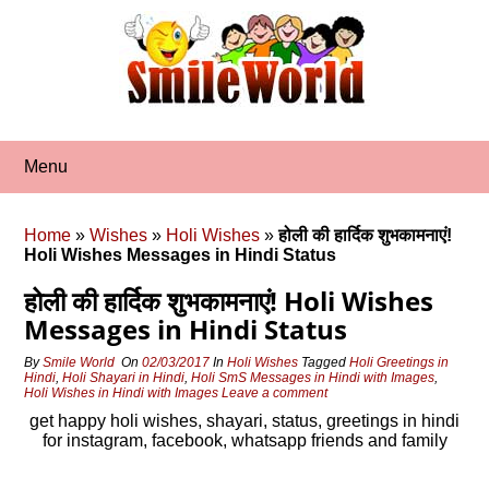
Skip
to
content
Menu
Home
»
Wishes
»
Holi Wishes
»
होली की हार्दिक शुभकामनाएं!
Holi Wishes Messages in Hindi Status
होली की हार्दिक शुभकामनाएं! Holi Wishes
Messages in Hindi Status
By
Smile World
On
02/03/2017
In
Holi Wishes
Tagged
Holi Greetings in
Hindi
,
Holi Shayari in Hindi
,
Holi SmS Messages in Hindi with Images
,
Holi Wishes in Hindi with Images
Leave a comment
get happy holi wishes, shayari, status, greetings in hindi
for instagram, facebook, whatsapp friends and family