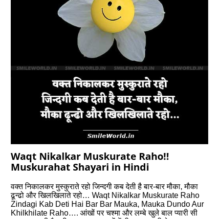
Waqt Nikalkar Muskurate Raho!!
Muskurahat Shayari in Hindi
वक्त निकालकर मुस्कुराते रहो जिन्दगी कब देती है बार-बार मौका, मौका
ढून्ढो और खिलखिलाते रहो… Waqt Nikalkar Muskurate Raho
Zindagi Kab Deti Hai Bar Bar Mauka, Mauka Dundo Aur
Khilkhilate Raho…. आंखों पर चश्मा और लम्बे खुले बाल प्यारी सी