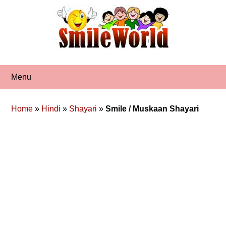
Skip
to
content
Menu
Home
»
Hindi
»
Shayari
»
Smile / Muskaan Shayari