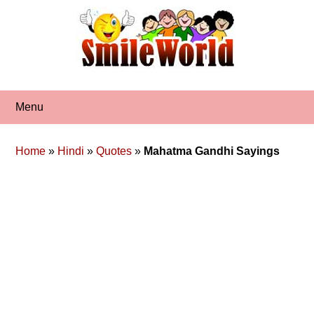
Skip
to
content
Menu
Home
»
Hindi
»
Quotes
»
Mahatma Gandhi Sayings