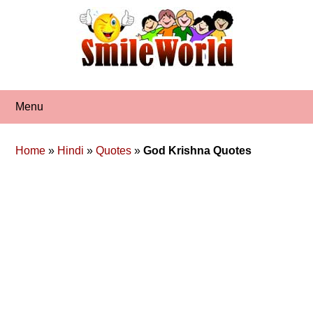
Skip
to
content
Menu
Home
»
Hindi
»
Quotes
»
God Krishna Quotes