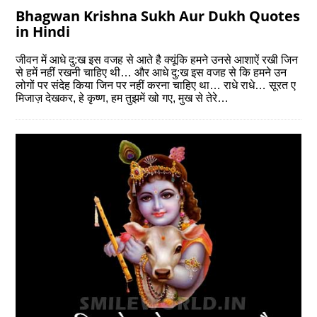
Bhagwan Krishna Sukh Aur Dukh Quotes
in Hindi
जीवन में आधे दु:ख इस वजह से आते है क्यूंकि हमने उनसे आशाऐं रखी जिन
से हमें नहीं रखनी चाहिए थी… और आधे दु:ख इस वजह से कि हमने उन
लोगों पर संदेह किया जिन पर नहीं करना चाहिए था… राधे राधे… सूरत ए
मिजाज़ देखकर, हे कृष्ण, हम तुझमें खो गए, मुख से तेरे…