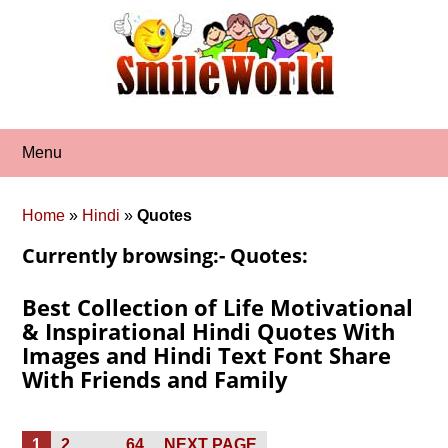
Skip
to
content
Menu
Home
»
Hindi
»
Quotes
Currently browsing:- Quotes:
Best Collection of Life Motivational
& Inspirational Hindi Quotes With
Images and Hindi Text Font Share
With Friends and Family
Posts
PAGE
PAGE
PAGE
1
2
…
64
NEXT PAGE