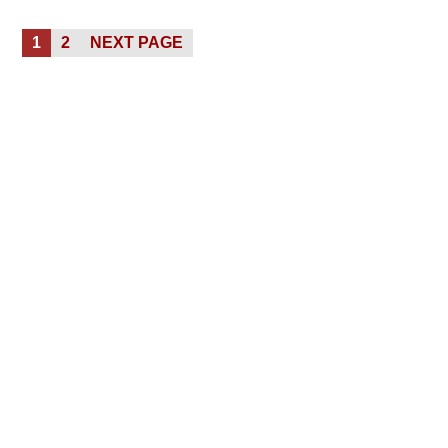
Posts
PAGE
PAGE
1
2
NEXT PAGE
pagination