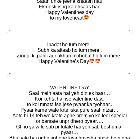
Saath unke jeena khaash hau
Ek dosti ishq ka ehsaas hai.
Happy Valentines day
to my loveheart
Ibadat ho tum mere..
Subh ka aftaab ho tum mere..
Zindgi ki pahli aur akhari mohobat ho tum mere..
Happy Valentine’s Day
VALENTINE DAY
Saal mein aata hai yeh din ek baar…
Koi kehta hai ise valentine day..
to koi mnata ise jese pyaar ka tyohaar..
Pyaar karne wale krte iska pure saal intzar…
Aate hi 14 feb wo krate apne premiyo ko feel special
or barsate unpr dhero pyaar….
Gf ho ya wife sab pr lutate hai yeh sab beshumar
pyaar…
Bhul jate hai unhe jinhone kiya hmesha hmse beinteha