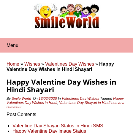
Skip
to
content
Menu
Home
»
Wishes
»
Valentines Day Wishes
»
Happy
Valentine Day Wishes in Hindi Shayari
Happy Valentine Day Wishes in
Hindi Shayari
By
Smile World
On
13/02/2020
In
Valentines Day Wishes
Tagged
Happy
Valentines Day Wishes in Hindi
,
Valentines Day Shayari in Hindi
Leave a
comment
Post Contents
Valentine Day Shayari Status in Hindi SMS
Happy Valentine Day Image Status