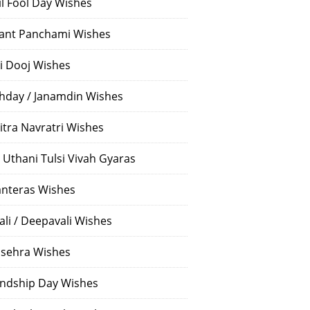
il Fool Day Wishes
ant Panchami Wishes
i Dooj Wishes
thday / Janamdin Wishes
itra Navratri Wishes
 Uthani Tulsi Vivah Gyaras
nteras Wishes
ali / Deepavali Wishes
sehra Wishes
endship Day Wishes