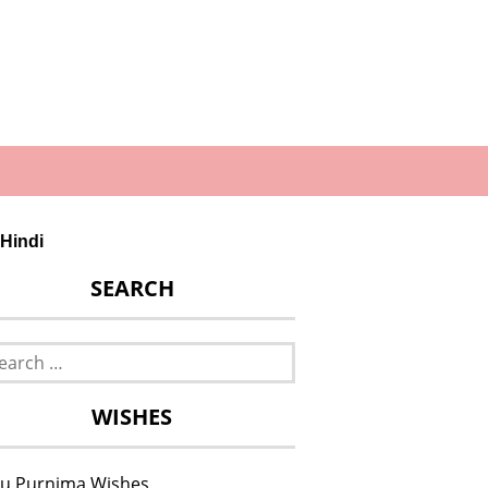
Hindi
SEARCH
rch
WISHES
u Purnima Wishes