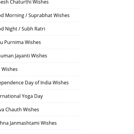
esh Chaturthi Wishes
d Morning / Suprabhat Wishes
d Night / Subh Ratri
u Purnima Wishes
uman Jayanti Wishes
i Wishes
ependence Day of India Wishes
ernational Yoga Day
va Chauth Wishes
shna Janmashtami Wishes