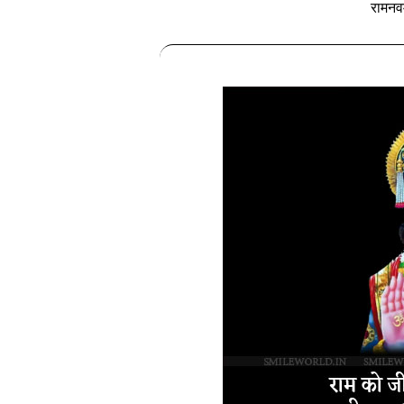
रामनवम