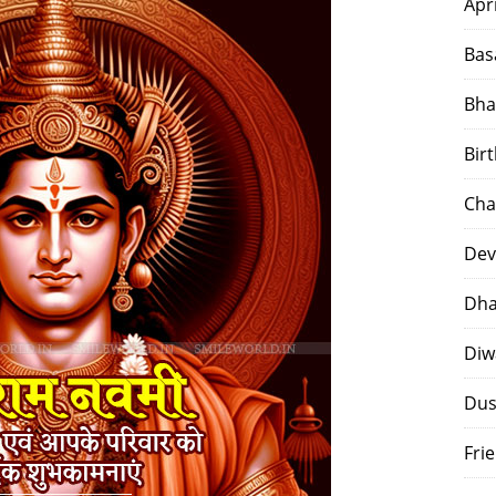
Apr
Bas
Bha
Bir
Cha
Dev
Dha
Diw
Dus
Fri