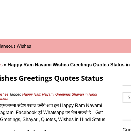
llaneous Wishes
es
»
Happy Ram Navami Wishes Greetings Quotes Status in 
hes Greetings Quotes Status
Sea
ishes
Tagged
Happy Ram Navami Greetings Shayari in Hindi
mment
for:
 नवमी शुभकामना संदेश प्राप्‍त करेंगे आप इन Happy Ram Navami
Instagram, Facebook एवं Whatsapp पर भेज सकते है। Get
reetings, Shayari, Quotes, Wishes in Hindi Status
Gur