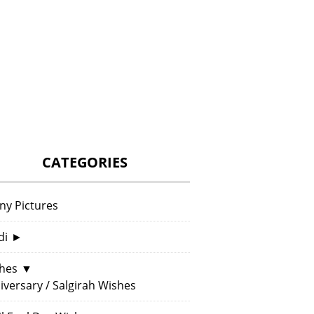
CATEGORIES
ny Pictures
di
►
hes
▼
iversary / Salgirah Wishes