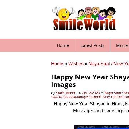
Skip
to
content
Home
Latest Posts
Misce
Home
»
Wishes
»
Naya Saal / New Y
Happy New Year Shayar
Images
By
Smile World
On
26/12/2020
In
Naya Saal / Ne
Saal Ki Shubhkamnaye in Hindi
,
New Year Messag
Happy New Year Shayari in Hindi, 
Messages and Greetings f