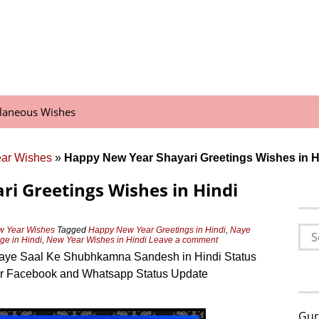
llaneous Wishes
ear Wishes
»
Happy New Year Shayari Greetings Wishes in H
i Greetings Wishes in Hindi
Sea
w Year Wishes
Tagged
Happy New Year Greetings in Hindi
,
Naye
e in Hindi
,
New Year Wishes in Hindi
Leave a comment
for:
Naye Saal Ke Shubhkamna Sandesh in Hindi Status
or Facebook and Whatsapp Status Update
Gur