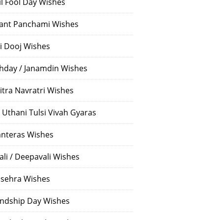
il Fool Day Wishes
ant Panchami Wishes
i Dooj Wishes
thday / Janamdin Wishes
itra Navratri Wishes
 Uthani Tulsi Vivah Gyaras
nteras Wishes
ali / Deepavali Wishes
sehra Wishes
endship Day Wishes