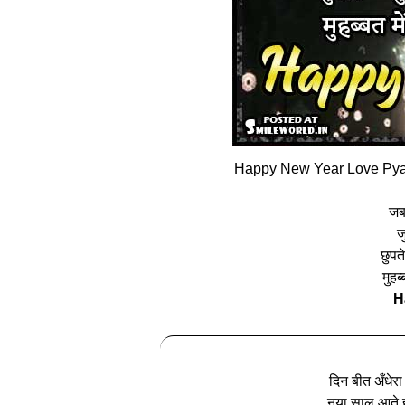
Happy New Year Love Pyar 
जब
ज
छुपत
मुहब
H
दिन बीत अँधेर
नया साल आते ह