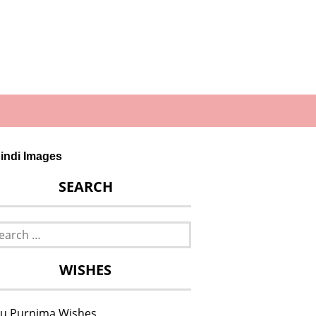
indi Images
SEARCH
rch
WISHES
u Purnima Wishes