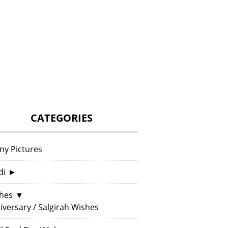
CATEGORIES
ny Pictures
di
►
hes
▼
iversary / Salgirah Wishes