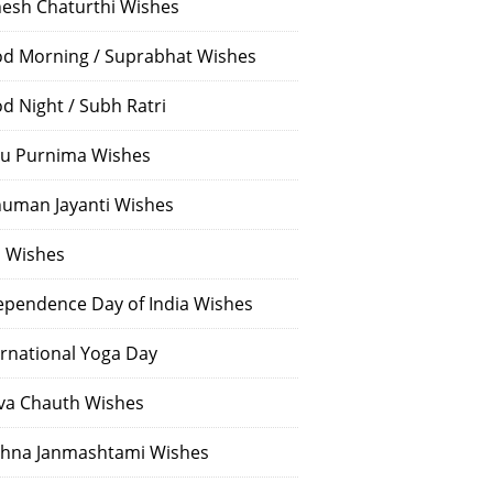
esh Chaturthi Wishes
d Morning / Suprabhat Wishes
d Night / Subh Ratri
u Purnima Wishes
uman Jayanti Wishes
i Wishes
ependence Day of India Wishes
ernational Yoga Day
va Chauth Wishes
shna Janmashtami Wishes