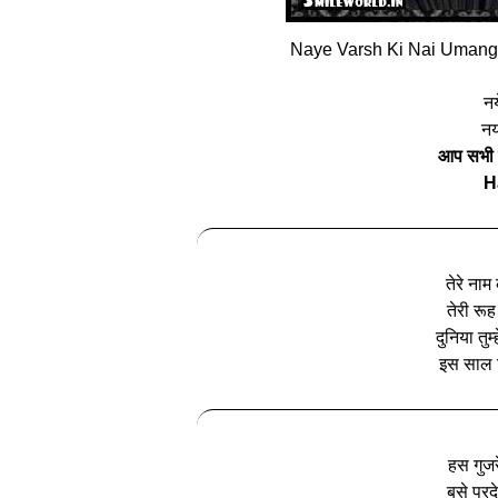
Naye Varsh Ki Nai Umang 
नय
नय
आप सभी 
H
तेरे नाम
तेरी रूह
दुनिया तुम
इस साल दि
हस गुजर
बसे परदे