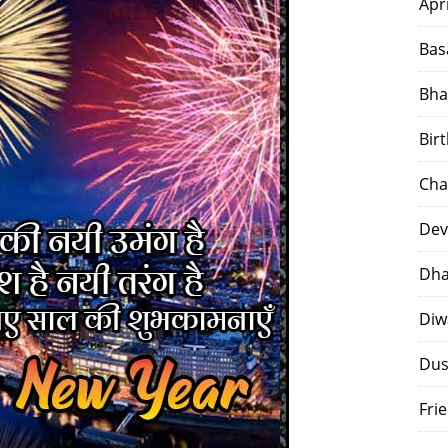
Apr
Bas
Bha
Bir
Cha
Dev
Dha
Diw
Dus
Fri