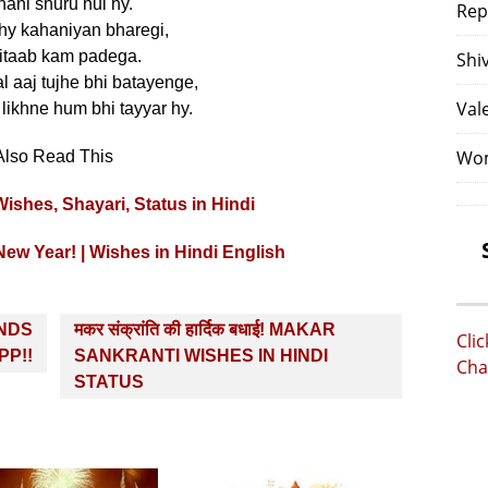
ani shuru hui hy.
Rep
hy kahaniyan bharegi,
itaab kam padega.
Shi
l aaj tujhe bhi batayenge,
Val
likhne hum bhi tayyar hy.
Wom
Also Read This
shes, Shayari, Status in Hindi
ew Year! | Wishes in Hindi English
NDS
मकर संक्रांति की हार्दिक बधाई! MAKAR
Cli
PP!!
SANKRANTI WISHES IN HINDI
Cha
STATUS