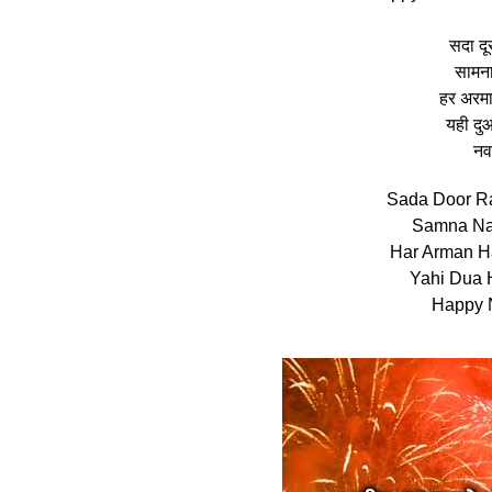
सदा दू
सामना
हर अरमा
यही दु
नव
Sada Door R
Samna Na
Har Arman H
Yahi Dua H
Happy 