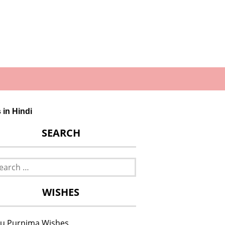
in Hindi
SEARCH
rch
WISHES
u Purnima Wishes