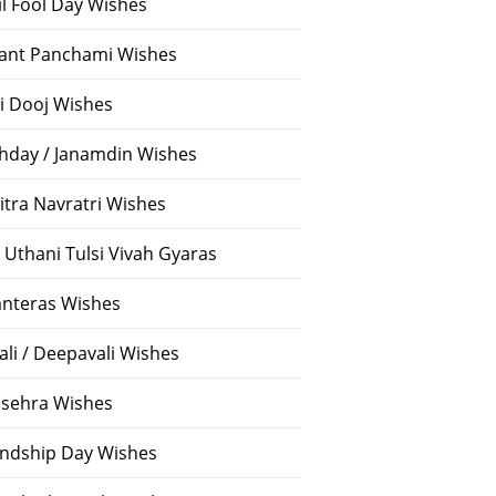
il Fool Day Wishes
ant Panchami Wishes
i Dooj Wishes
thday / Janamdin Wishes
itra Navratri Wishes
 Uthani Tulsi Vivah Gyaras
nteras Wishes
ali / Deepavali Wishes
sehra Wishes
endship Day Wishes