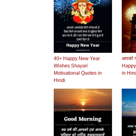
40+ Happy New Year
आपको नव
Wishes Shayari
Happy
Motivational Quotes in
in Hin
Hindi