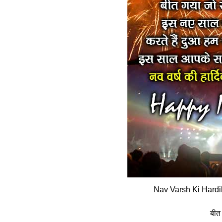
Nav Varsh Ki Hard
बीत