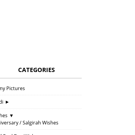
CATEGORIES
ny Pictures
di
►
hes
▼
iversary / Salgirah Wishes