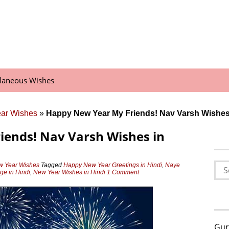
llaneous Wishes
ear Wishes
»
Happy New Year My Friends! Nav Varsh Wishes 
ends! Nav Varsh Wishes in
Sea
w Year Wishes
Tagged
Happy New Year Greetings in Hindi
,
Naye
e in Hindi
,
New Year Wishes in Hindi
1 Comment
for:
Gur