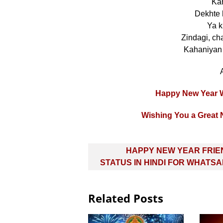
Kah
Dekhte 
Ya k
Zindagi, cha
Kahaniyan 
Happy New Year Wi
Wishing You a Great N
Post
HAPPY NEW YEAR FRIE
navigation
STATUS IN HINDI FOR WHATSA
Related Posts