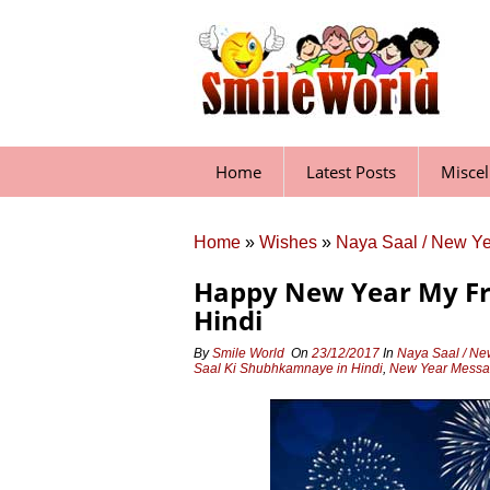
Skip
to
content
Home
Latest Posts
Misce
Home
»
Wishes
»
Naya Saal / New Y
Happy New Year My Fri
Hindi
By
Smile World
On
23/12/2017
In
Naya Saal / Ne
Saal Ki Shubhkamnaye in Hindi
,
New Year Messag