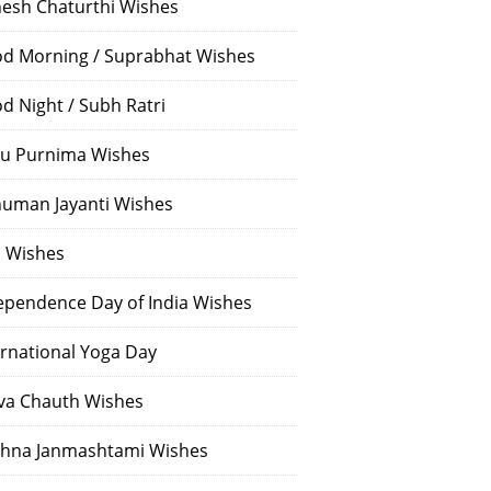
esh Chaturthi Wishes
d Morning / Suprabhat Wishes
d Night / Subh Ratri
u Purnima Wishes
uman Jayanti Wishes
i Wishes
ependence Day of India Wishes
ernational Yoga Day
va Chauth Wishes
shna Janmashtami Wishes