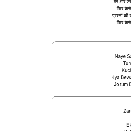
मेरे और उ
फिर कैसे
प्रश्नों की
फिर कैसे
Naye Sa
Tum
Kuch
Kya Bewa
Jo tum E
Zar
Ek