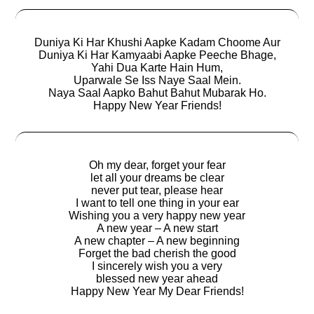
Duniya Ki Har Khushi Aapke Kadam Choome Aur
Duniya Ki Har Kamyaabi Aapke Peeche Bhage,
Yahi Dua Karte Hain Hum,
Uparwale Se Iss Naye Saal Mein.
Naya Saal Aapko Bahut Bahut Mubarak Ho.
Happy New Year Friends!
Oh my dear, forget your fear
let all your dreams be clear
never put tear, please hear
I want to tell one thing in your ear
Wishing you a very happy new year
A new year – A new start
A new chapter – A new beginning
Forget the bad cherish the good
I sincerely wish you a very
blessed new year ahead
Happy New Year My Dear Friends!