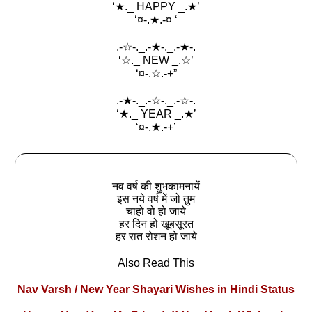
‘★._ HAPPY _.★’
‘¤-.★.-¤ ‘
.-☆-._.-★-._.-★-.
‘☆._ NEW _.☆’
‘¤-.☆.-+”
.-★-._.-☆-._.-☆-.
‘★._ YEAR _.★’
‘¤-.★.-+’
नव वर्ष की शुभकामनायें
इस नये वर्ष में जो तुम
चाहो वो हो जाये
हर दिन हो खूबसूरत
हर रात रोशन हो जाये
Also Read This
Nav Varsh / New Year Shayari Wishes in Hindi Status