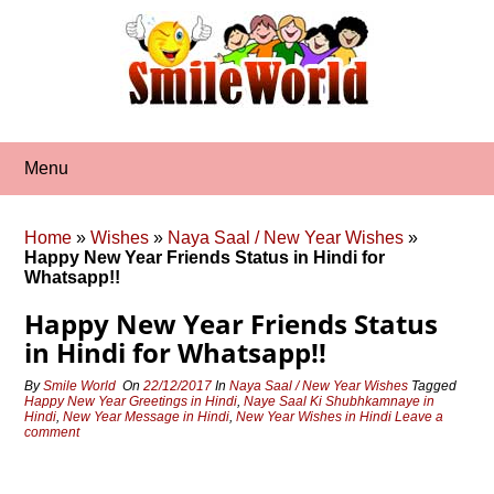
Skip
to
content
Menu
Home
»
Wishes
»
Naya Saal / New Year Wishes
»
Happy New Year Friends Status in Hindi for
Whatsapp!!
Happy New Year Friends Status
in Hindi for Whatsapp!!
By
Smile World
On
22/12/2017
In
Naya Saal / New Year Wishes
Tagged
Happy New Year Greetings in Hindi
,
Naye Saal Ki Shubhkamnaye in
Hindi
,
New Year Message in Hindi
,
New Year Wishes in Hindi
Leave a
comment