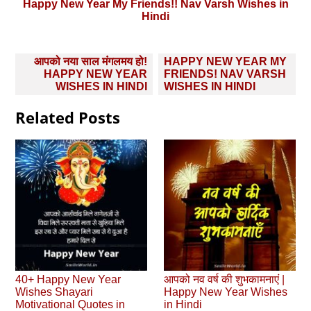
Happy New Year My Friends!! Nav Varsh Wishes in
Hindi
Post
आपको नया साल मंगलमय हो!
HAPPY NEW YEAR MY
navigation
HAPPY NEW YEAR
FRIENDS! NAV VARSH
WISHES IN HINDI
WISHES IN HINDI
Related Posts
40+ Happy New Year
आपको नव वर्ष की शुभकामनाएं |
Wishes Shayari
Happy New Year Wishes
Motivational Quotes in
in Hindi