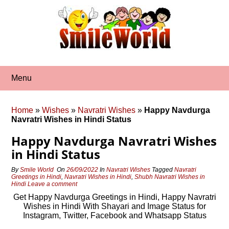
Skip
to
content
Menu
Home
»
Wishes
»
Navratri Wishes
»
Happy Navdurga
Navratri Wishes in Hindi Status
Happy Navdurga Navratri Wishes
in Hindi Status
By
Smile World
On
26/09/2022
In
Navratri Wishes
Tagged
Navratri
Greetings in Hindi
,
Navratri Wishes in Hindi
,
Shubh Navratri Wishes in
Hindi
Leave a comment
Get Happy Navdurga Greetings in Hindi, Happy Navratri
Wishes in Hindi With Shayari and Image Status for
Instagram, Twitter, Facebook and Whatsapp Status