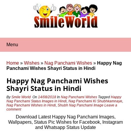
Skip
to
content
Menu
Home
»
Wishes
»
Nag Panchami Wishes
»
Happy Nag
Panchami Wishes Shayri Status in Hindi
Happy Nag Panchami Wishes
Shayri Status in Hindi
By
Smile World
On
14/08/2018
In
Nag Panchami Wishes
Tagged
Happy
Nag Panchami Status Images in Hindi
,
Nag Panchami Ki Shubhkamnaye
,
Nag Panchami Wishes in Hindi
,
Shubh Nag Panchami Image
Leave a
comment
Download Latest Happy Nag Panchami Images,
Wallpapers, Status Pic Wishes for Facebook, Instagram
and Whatsapp Status Update