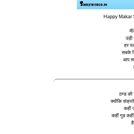
Happy Makar S
मी
उड़ी
हर पल
सबके ल
आप सभ
ठण्ड की 
क्योंकि संक्रा
कहीं 
कहीं गुड कही
ह