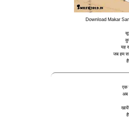
Download Makar Sank
सू
कु
यह स
जब हम सब
ह
एक 
अब न
खाये
ह