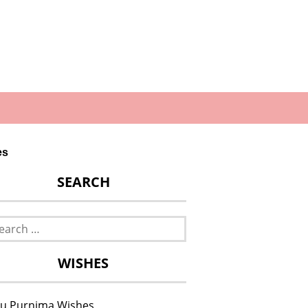
es
SEARCH
rch
WISHES
u Purnima Wishes