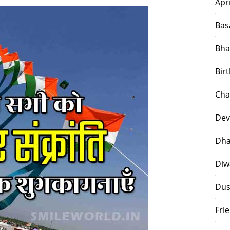
Apr
Bas
Bha
Bir
Cha
Dev
Dha
Diw
Dus
Fri