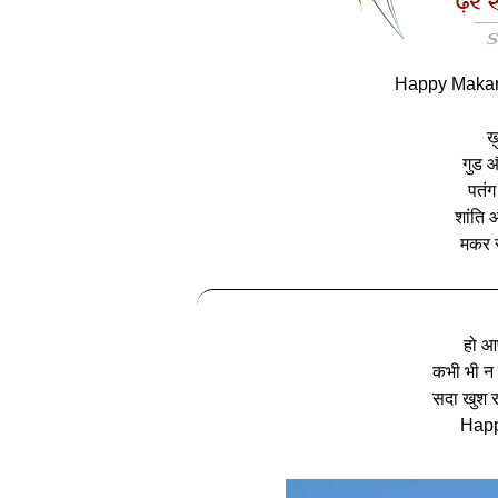
Happy Makar 
ख़
गुड 
पतंग
शांति 
मकर स
हो आप
कभी भी न र
सदा खुश 
Happ