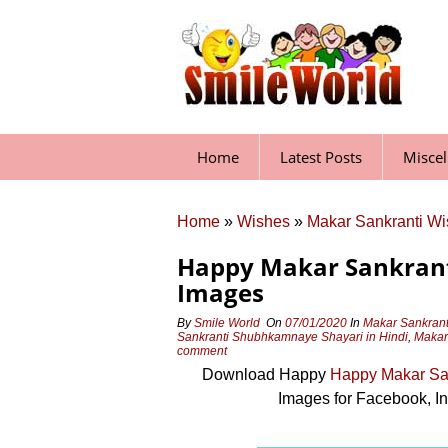
Skip
to
content
Home
Latest Posts
Misce
Home
»
Wishes
»
Makar Sankranti W
Happy Makar Sankranti
Images
By
Smile World
On
07/01/2020
In
Makar Sankrant
Sankranti Shubhkamnaye Shayari in Hindi
,
Makar 
comment
Download Happy
Happy Makar Sa
Images for Facebook, I