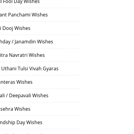
il Fool Day Wishes
ant Panchami Wishes
i Dooj Wishes
thday / Janamdin Wishes
itra Navratri Wishes
 Uthani Tulsi Vivah Gyaras
nteras Wishes
ali / Deepavali Wishes
sehra Wishes
endship Day Wishes