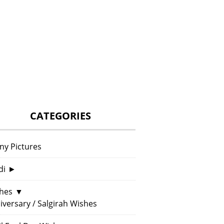
CATEGORIES
ny Pictures
di
►
hes
▼
iversary / Salgirah Wishes