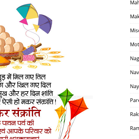
Mah
Mak
Mis
Mot
Nag
Nav
Nay
Par
Rak
Ram