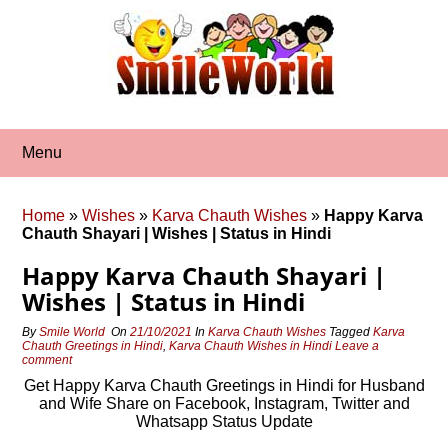
Skip
to
content
Menu
Home
»
Wishes
»
Karva Chauth Wishes
»
Happy Karva
Chauth Shayari | Wishes | Status in Hindi
Happy Karva Chauth Shayari |
Wishes | Status in Hindi
By
Smile World
On
21/10/2021
In
Karva Chauth Wishes
Tagged
Karva
Chauth Greetings in Hindi
,
Karva Chauth Wishes in Hindi
Leave a
comment
Get Happy Karva Chauth Greetings in Hindi for Husband
and Wife Share on Facebook, Instagram, Twitter and
Whatsapp Status Update