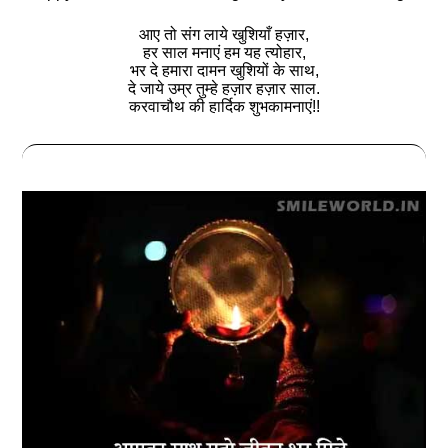
आए तो संग लाये खुशियाँ हज़ार,
हर साल मनाएं हम यह त्योहार,
भर दे हमारा दामन खुशियों के साथ,
दे जाये उम्र तुम्हे हज़ार हज़ार साल.
करवाचौथ की हार्दिक शुभकामनाएं!!