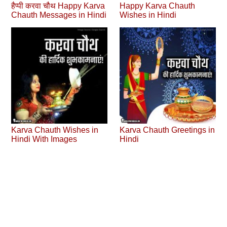
हैप्पी करवा चौथ Happy Karva
Happy Karva Chauth
Chauth Messages in Hindi
Wishes in Hindi
Karva Chauth Wishes in
Karva Chauth Greetings in
Hindi With Images
Hindi