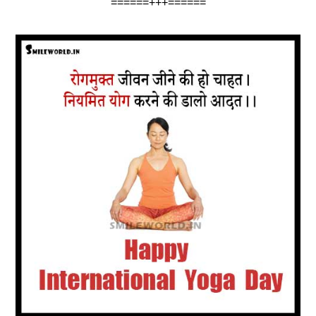
======+++======