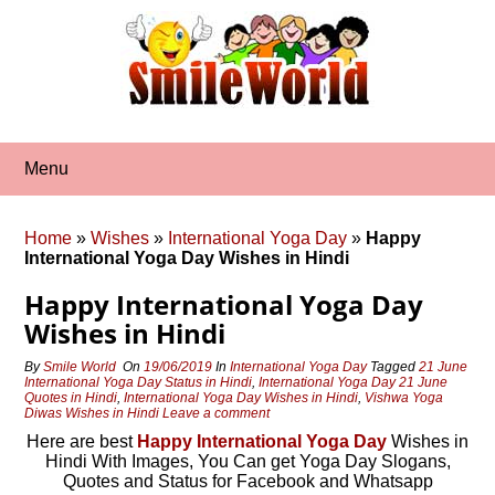
Skip
to
content
Menu
Home
»
Wishes
»
International Yoga Day
»
Happy
International Yoga Day Wishes in Hindi
Happy International Yoga Day
Wishes in Hindi
By
Smile World
On
19/06/2019
In
International Yoga Day
Tagged
21 June
International Yoga Day Status in Hindi
,
International Yoga Day 21 June
Quotes in Hindi
,
International Yoga Day Wishes in Hindi
,
Vishwa Yoga
Diwas Wishes in Hindi
Leave a comment
Here are best
Happy International Yoga Day
Wishes in
Hindi With Images, You Can get Yoga Day Slogans,
Quotes and Status for Facebook and Whatsapp