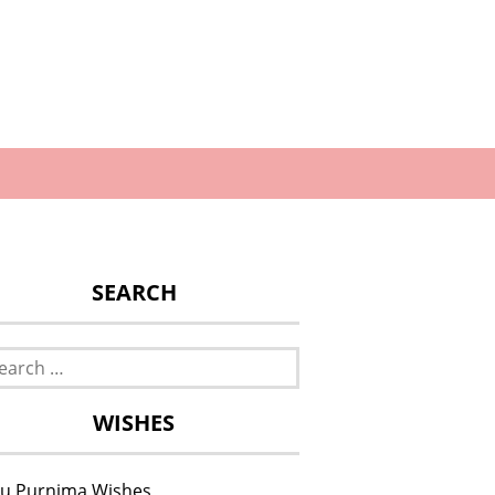
SEARCH
rch
WISHES
u Purnima Wishes