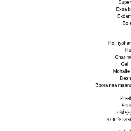
Super
Extra b
Ekdam
Bol
Holi tyoha
Hu
Ghar m
Gali
Mohalle
Desh
Boora naa maano H
निकलो 
भिगा 
कोई मुस्
वरना निकल लो,