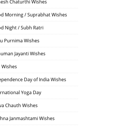
esh Chaturthi Wishes
d Morning / Suprabhat Wishes
d Night / Subh Ratri
u Purnima Wishes
uman Jayanti Wishes
i Wishes
ependence Day of India Wishes
ernational Yoga Day
va Chauth Wishes
shna Janmashtami Wishes