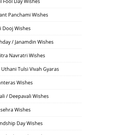
il Fool Day Wishes
ant Panchami Wishes
i Dooj Wishes
thday / Janamdin Wishes
itra Navratri Wishes
 Uthani Tulsi Vivah Gyaras
nteras Wishes
ali / Deepavali Wishes
sehra Wishes
endship Day Wishes