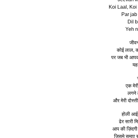
Koi Laal, Koi
Par jab
Dil 
Yeh n
जीवन 
कोई लाल, क
पर जब भी आपको 
यह
एक मेरी
लगने ल
और मेरी दोस्ती
होली आई 
ढेर सारी म
आप की ज़िंदगी 
जिसमे समाए सा