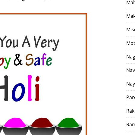
Mah
Mak
Mis
Mot
Nag
Nav
Nay
Par
Rak
Ram