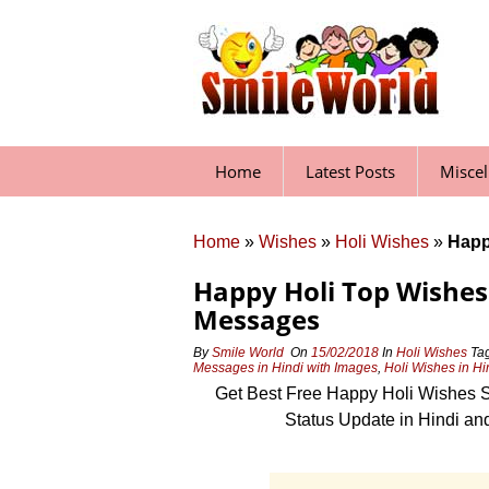
Skip
to
content
Home
Latest Posts
Misce
Home
»
Wishes
»
Holi Wishes
»
Happ
Happy Holi Top Wishes 
Messages
By
Smile World
On
15/02/2018
In
Holi Wishes
Ta
Messages in Hindi with Images
,
Holi Wishes in Hi
Get Best Free Happy Holi Wishes 
Status Update in Hindi an