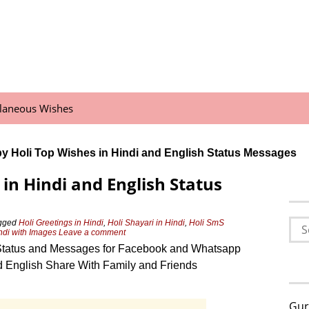
llaneous Wishes
y Holi Top Wishes in Hindi and English Status Messages
in Hindi and English Status
Sea
gged
Holi Greetings in Hindi
,
Holi Shayari in Hindi
,
Holi SmS
ndi with Images
Leave a comment
for:
Status and Messages for Facebook and Whatsapp
d English Share With Family and Friends
Gur