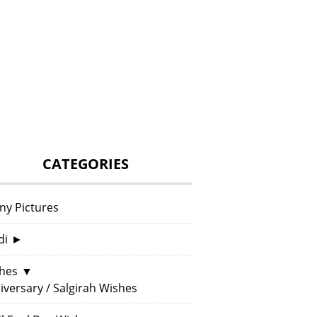
CATEGORIES
ny Pictures
di
►
hes
▼
iversary / Salgirah Wishes