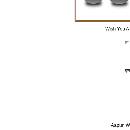
Wish You A 
ना 
इस 
Aapun Wi