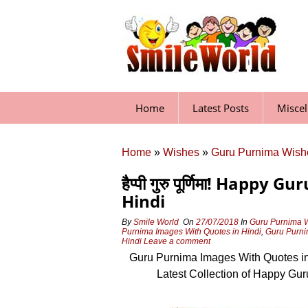
Skip
to
content
Home
Latest Posts
Misce
Home
»
Wishes
»
Guru Purnima Wish
हैप्पी गुरु पूर्णिमा! Happ
Hindi
By
Smile World
On
27/07/2018
In
Guru Purnima 
Purnima Images With Quotes in Hindi
,
Guru Purni
Hindi
Leave a comment
Guru Purnima Images With Quotes in 
Latest Collection of Happy Gu