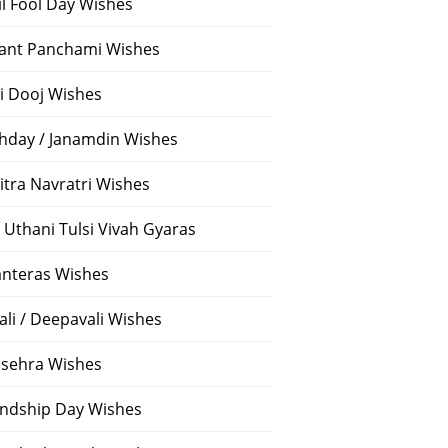
il Fool Day Wishes
ant Panchami Wishes
i Dooj Wishes
thday / Janamdin Wishes
itra Navratri Wishes
 Uthani Tulsi Vivah Gyaras
nteras Wishes
ali / Deepavali Wishes
sehra Wishes
endship Day Wishes