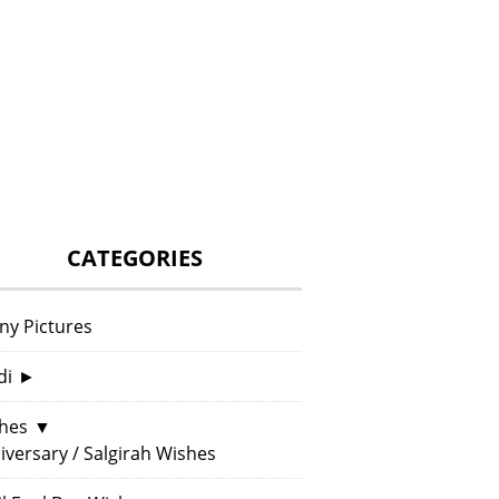
CATEGORIES
ny Pictures
di
►
hes
▼
iversary / Salgirah Wishes