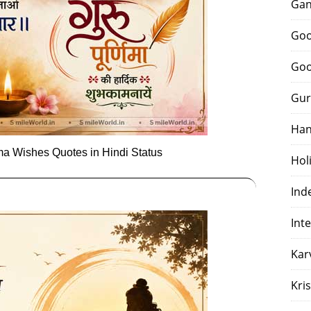
Gan
Goo
Goo
Gur
Han
a Wishes Quotes in Hindi Status
Hol
Ind
Int
Kar
Kri