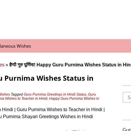
llaneous Wishes
es
»
हैप्पी गुरु पूर्णिमा! Happy Guru Purnima Wishes Status in Hin
y Guru Purnima Wishes Status in
Sea
Wishes
Tagged
Guru Purnima Greetings in Hindi Status
,
Guru
ma Wishes to Teacher in Hindi
,
Happy Guru Purnima Wishes in
for:
Hindi | Guru Purnima Wishes to Teacher in Hindi |
ru Purnima Shayari Greetings Wishes in Hindi
Gur