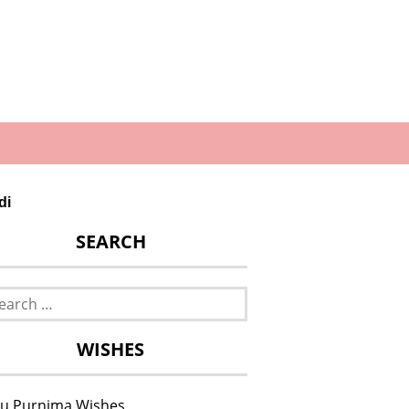
di
SEARCH
rch
WISHES
u Purnima Wishes