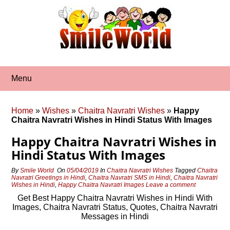
Skip
to
content
Menu
Home
»
Wishes
»
Chaitra Navratri Wishes
»
Happy
Chaitra Navratri Wishes in Hindi Status With Images
Happy Chaitra Navratri Wishes in
Hindi Status With Images
By
Smile World
On
05/04/2019
In
Chaitra Navratri Wishes
Tagged
Chaitra
Navratri Greetings in Hindi
,
Chaitra Navratri SMS in Hindi
,
Chaitra Navratri
Wishes in Hindi
,
Happy Chaitra Navratri Images
Leave a comment
Get Best Happy Chaitra Navratri Wishes in Hindi With
Images, Chaitra Navratri Status, Quotes, Chaitra Navratri
Messages in Hindi