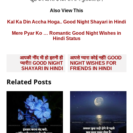
Also View This
Kal Ka Din Accha Hoga.. Good Night Shayari in Hindi
Mere Pyar Ko … Romantic Good Night Wishes in
Hindi Status
Post
आपकी नींद भी हो इतनी ही
आपसे प्‍यारा कोई नहीं! GOOD
navigation
प्‍यारी!! GOOD NIGHT
NIGHT WISHES FOR
SHAYARI IN HINDI
FRIENDS IN HINDI
Related Posts