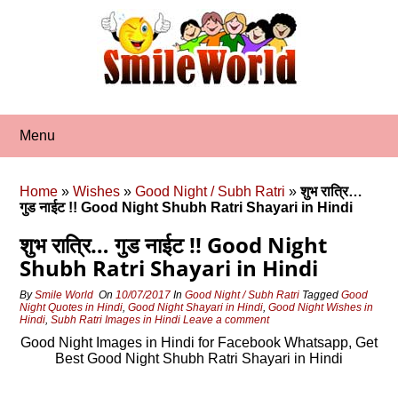
Skip
to
content
Menu
Home
»
Wishes
»
Good Night / Subh Ratri
»
शुभ रात्रि…
गुड नाईट !! Good Night Shubh Ratri Shayari in Hindi
शुभ रात्रि… गुड नाईट !! Good Night
Shubh Ratri Shayari in Hindi
By
Smile World
On
10/07/2017
In
Good Night / Subh Ratri
Tagged
Good
Night Quotes in Hindi
,
Good Night Shayari in Hindi
,
Good Night Wishes in
Hindi
,
Subh Ratri Images in Hindi
Leave a comment
Good Night Images in Hindi for Facebook Whatsapp, Get
Best Good Night Shubh Ratri Shayari in Hindi