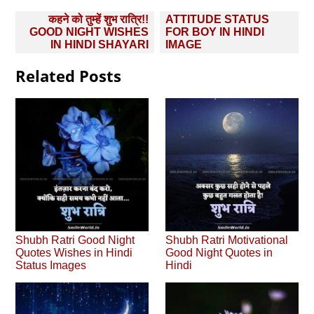
Post
कहने को तुम्हें शुभ रात्रि!!
ATTITUDE STATUS
navigation
GOOD NIGHT WISHES
FOR BOY IN HINDI
IN HINDI SHAYARI
IMAGE
Related Posts
Shubh Ratri Good Night
Shubh Ratri Motivational
Quotes Wishes in Hindi
Good Night Quotes in
Status Images
Hindi