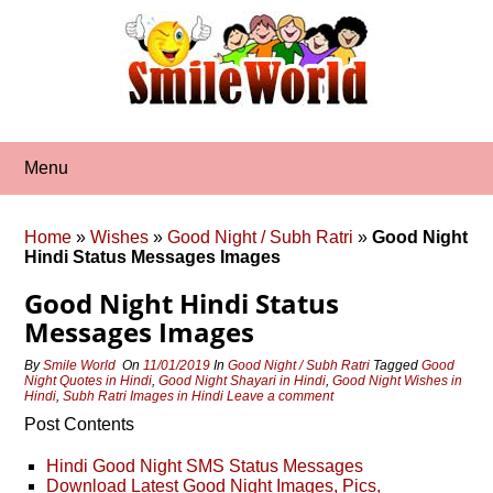
Skip
to
content
Menu
Home
»
Wishes
»
Good Night / Subh Ratri
»
Good Night
Hindi Status Messages Images
Good Night Hindi Status
Messages Images
By
Smile World
On
11/01/2019
In
Good Night / Subh Ratri
Tagged
Good
Night Quotes in Hindi
,
Good Night Shayari in Hindi
,
Good Night Wishes in
Hindi
,
Subh Ratri Images in Hindi
Leave a comment
Post Contents
Hindi Good Night SMS Status Messages
Download Latest Good Night Images, Pics,