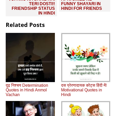
navigation
TERI DOSTI!!
FUNNY SHAYARI IN
FRIENDSHIP STATUS
HINDI FOR FRIENDS
IN HINDI
Related Posts
दृढ़ निश्चय Determination
दस प्रेरणादायक कोट्स हिंदी में!
Quotes in Hindi Anmol
Motivational Quotes in
Vachan
Hindi