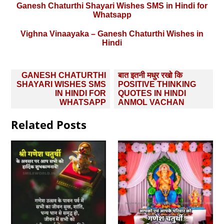
Ganesh Chaturthi Shayari Wishes SMS in Hindi for
Whatsapp
Vighna Vinaayaka – Ganesh Chaturthi Wishes in
Hindi
Post
GANESH CHATURTHI
बात इतनी मधुर रखो कि
navigation
SHAYARI WISHES SMS
POSITIVE THINKING
IN HINDI FOR
QUOTES IN HINDI
WHATSAPP
ANMOL VACHAN
Related Posts