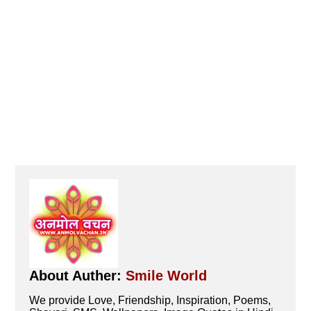
About Auther:
Smile World
We provide Love, Friendship, Inspiration, Poems,