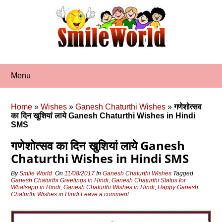
Skip
to
content
Menu
Home
»
Wishes
»
Ganesh Chaturthi Wishes
»
गणेशोत्सव
का दिन खुशियां लाये Ganesh Chaturthi Wishes in Hindi
SMS
गणेशोत्सव का दिन खुशियां लाये Ganesh
Chaturthi Wishes in Hindi SMS
By
Smile World
On
11/08/2017
In
Ganesh Chaturthi Wishes
Tagged
Ganesh Chaturthi Greetings in Hindi
,
Ganesh Chaturthi Status for
Whatsapp in Hindi
,
Ganesh Chaturthi Wishes in Hindi
,
Happy Ganesh
Chaturthi Wishes in Hindi
Leave a comment