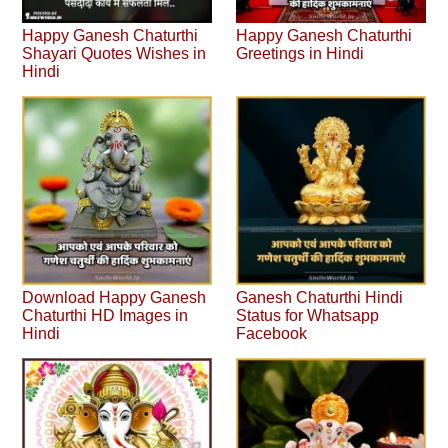
Happy Ganesh Chaturthi
Happy Ganesh Chaturthi
Shayari Quotes Wishes in
Greetings in Hindi
Hindi
Download Happy Ganesh
Ganesh Chaturthi Hindi
Chaturthi HD Images in
Status for Whatsapp
Hindi
Facebook