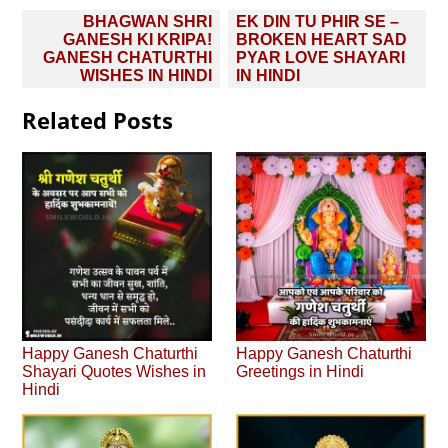
Post
BHAGWAN SHRI
EK DIN TU PHIR SE –
navigation
GANESH KI KRIPA!
BROKEN HEART SAD
GANESH CHATURTHI
PYAR LOVE SHAYARI
WISHES IN HINDI
IN HINDI
Related Posts
Happy Ganesh Chaturthi
Happy Ganesh Chaturthi
Shayari Quotes Wishes in
Greetings in Hindi
Hindi