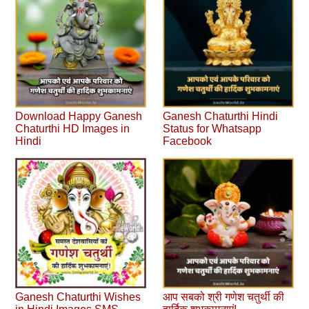
Download Happy Ganesh
Ganesh Chaturthi Hindi
Chaturthi HD Images in
Status for Whatsapp
Hindi
Facebook
Ganesh Chaturthi Wishes
आप सबको श्री गणेश चतुर्थी की