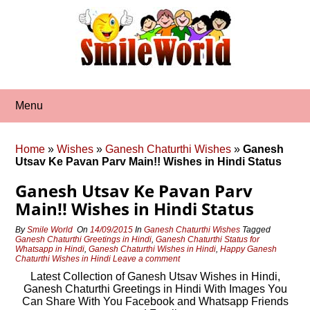
Skip
to
content
Menu
Home
»
Wishes
»
Ganesh Chaturthi Wishes
»
Ganesh
Utsav Ke Pavan Parv Main!! Wishes in Hindi Status
Ganesh Utsav Ke Pavan Parv
Main!! Wishes in Hindi Status
By
Smile World
On
14/09/2015
In
Ganesh Chaturthi Wishes
Tagged
Ganesh Chaturthi Greetings in Hindi
,
Ganesh Chaturthi Status for
Whatsapp in Hindi
,
Ganesh Chaturthi Wishes in Hindi
,
Happy Ganesh
Chaturthi Wishes in Hindi
Leave a comment
Latest Collection of Ganesh Utsav Wishes in Hindi,
Ganesh Chaturthi Greetings in Hindi With Images You
Can Share With You Facebook and Whatsapp Friends