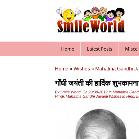
Skip
to
content
Home
Latest Posts
Misce
Home
»
Wishes
»
Mahatma Gandhi Ja
गाँधी जयंती की हार्दिक शुभकामनाए
By
Smile World
On
20/09/2019
In
Mahatma Gandh
Hindi
,
Mahatma Gandhi Jayanti Wishes in Hindi
L