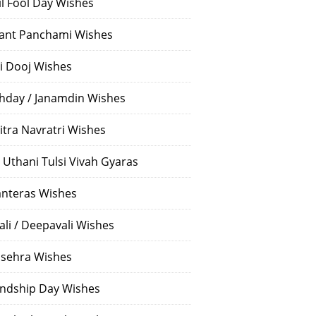
il Fool Day Wishes
ant Panchami Wishes
i Dooj Wishes
thday / Janamdin Wishes
itra Navratri Wishes
 Uthani Tulsi Vivah Gyaras
nteras Wishes
ali / Deepavali Wishes
sehra Wishes
endship Day Wishes