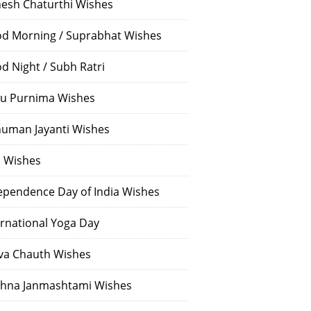
esh Chaturthi Wishes
d Morning / Suprabhat Wishes
d Night / Subh Ratri
u Purnima Wishes
uman Jayanti Wishes
i Wishes
ependence Day of India Wishes
ernational Yoga Day
va Chauth Wishes
shna Janmashtami Wishes