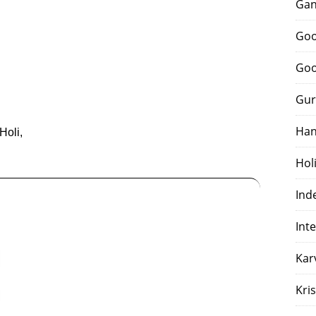
Gan
Goo
Goo
Gur
Han
Holi,
Hol
Ind
Int
Kar
Kri