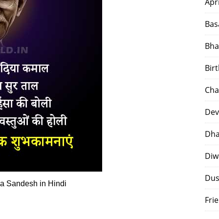
Apr
Bas
Bha
Bir
Cha
Dev
Dha
Diw
Dus
a Sandesh in Hindi
Fri