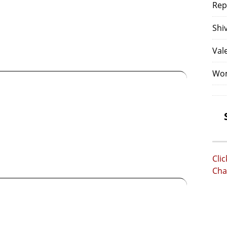
Rep
Shi
Val
Wom
Cli
Cha