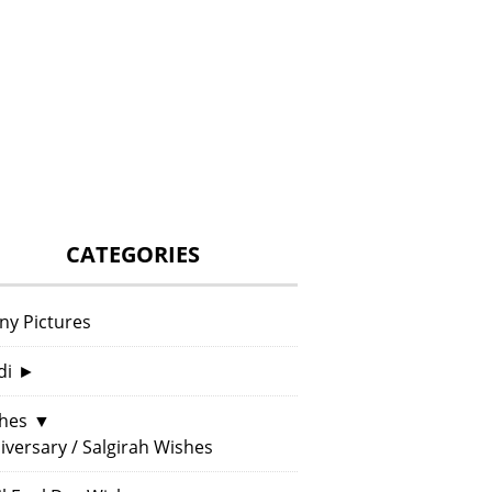
CATEGORIES
ny Pictures
di
►
hes
▼
iversary / Salgirah Wishes