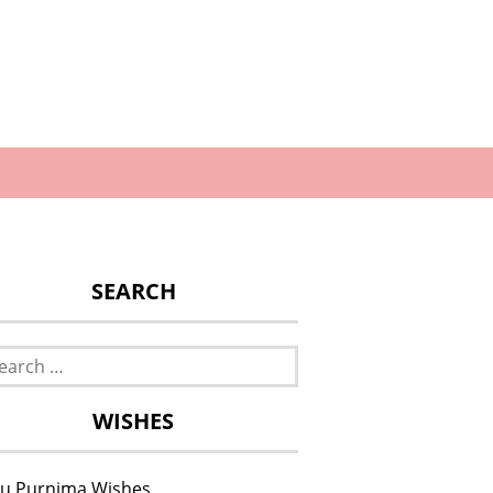
SEARCH
rch
WISHES
u Purnima Wishes