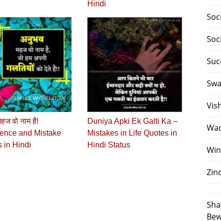
Hindi
Soc
Soc
Suc
Swa
Vis
हज वो नाम है!
Duniya Apki Ek Galti Ka –
Waq
ence and Mistake
Mistakes in Life Quotes in
 in Hindi
Hindi Status
Win
Zin
Sha
Bew