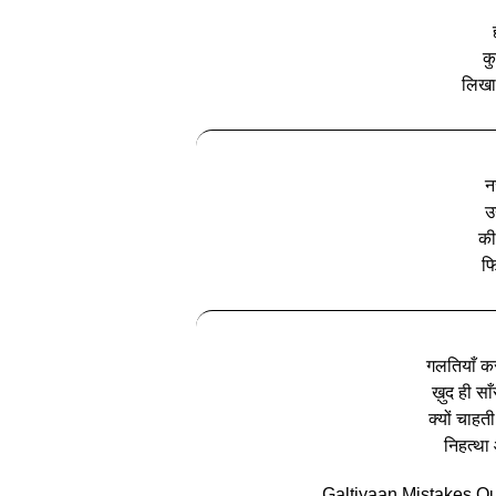
क
लिखा 
न
उ
की
फ
गलतियाँ कर
ख़ुद ही साँ
क्यों चाहती
निहत्था 
Galtiyaan Mistakes Q