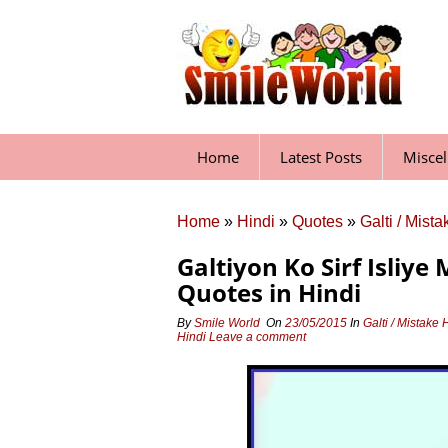
Skip
to
content
Home
Latest Posts
Misce
Home
»
Hindi
»
Quotes
»
Galti / Mist
Galtiyon Ko Sirf Isliy
Quotes in Hindi
By
Smile World
On
23/05/2015
In
Galti / Mistake
Hindi
Leave a comment