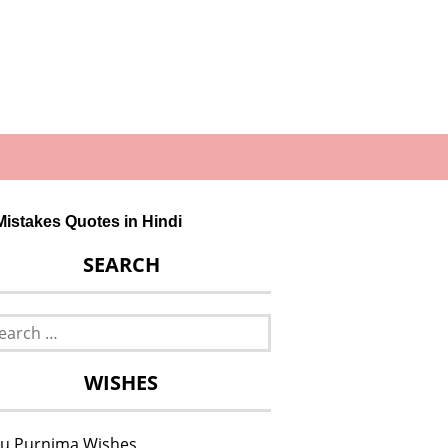
 Mistakes Quotes in Hindi
SEARCH
rch
WISHES
u Purnima Wishes