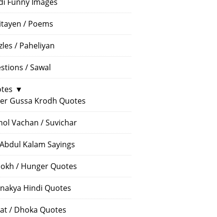
di Funny Images
itayen / Poems
zles / Paheliyan
stions / Sawal
tes
▼
er Gussa Krodh Quotes
ol Vachan / Suvichar
 Abdul Kalam Sayings
okh / Hunger Quotes
nakya Hindi Quotes
at / Dhoka Quotes