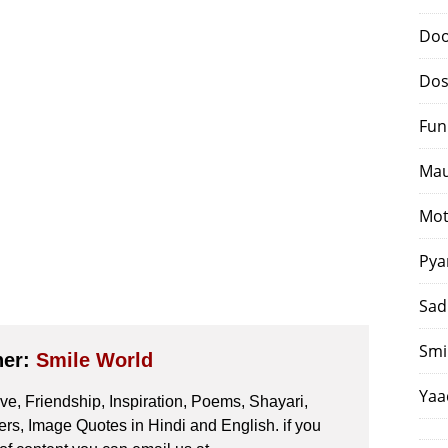
Doo
Dos
Fun
Mau
Mot
Pya
Sad
Smi
her:
Smile World
Yaa
e, Friendship, Inspiration, Poems, Shayari,
s, Image Quotes in Hindi and English. if you