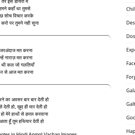
तेरे इस डायरी में
Chi
हमने कहाँ था तुमसे
ुछ सोच विचार करके
Des
करो पर तुमने नही सुना
Dos
Exp
जरअंदाज मत करना
न्हें नाराज़ मत करना
Fac
 थी कल जो गलतियाँ
िर से आज मत करना
For
Gal
ने का अवसर बार बार देती हो
Gal
से देती हो, ख़ुद ही मार देती हो
 हो मेरे हाथों से क़त्ल करवाना
God
आता हूँ तुम हथियार देती हो
Hap
uotes in Hindi Anmol Vachan Images