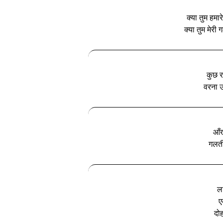
क्या तुम हमार
क्या तुम मेरी
कुछ र
वरना उन
आँख
गलती
ल
ए
दोह