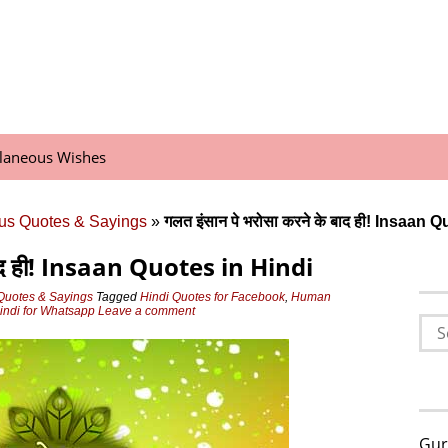
llaneous Wishes
us Quotes & Sayings
»
गलत इंसान पे भरोसा करने के बाद ही! Insaan 
 बाद ही! Insaan Quotes in Hindi
Quotes & Sayings
Tagged
Hindi Quotes for Facebook
,
Human
indi for Whatsapp
Leave a comment
Sea
for:
Gur