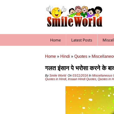
Skip
to
content
Home
Latest Posts
Misce
Home
»
Hindi
»
Quotes
»
Miscellaneo
गलत इंसान पे भरोसा करने के
By
Smile World
On
03/11/2016
In
Miscellaneous 
Quotes in Hindi
,
Insaan Hindi Quotes
,
Quotes in H