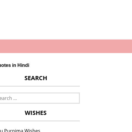
Quotes in Hindi
SEARCH
rch
WISHES
u Purnima Wishes