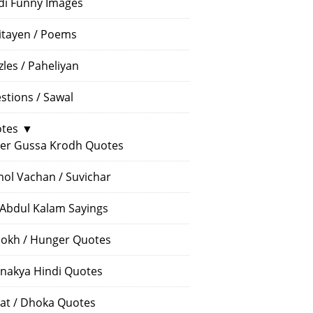
di Funny Images
itayen / Poems
zles / Paheliyan
stions / Sawal
tes
▼
er Gussa Krodh Quotes
ol Vachan / Suvichar
 Abdul Kalam Sayings
okh / Hunger Quotes
nakya Hindi Quotes
at / Dhoka Quotes