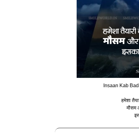
Insaan Kab Bada
हमेशा तै
मौसम 
इस