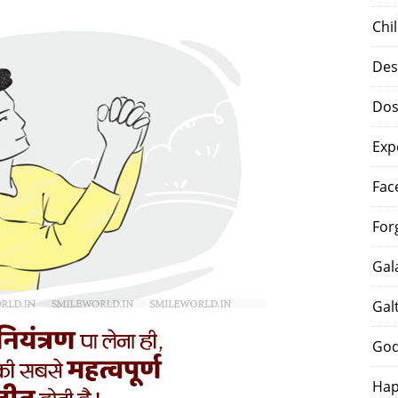
Chi
Des
Dos
Exp
Fac
For
Gal
Gal
God
Hap