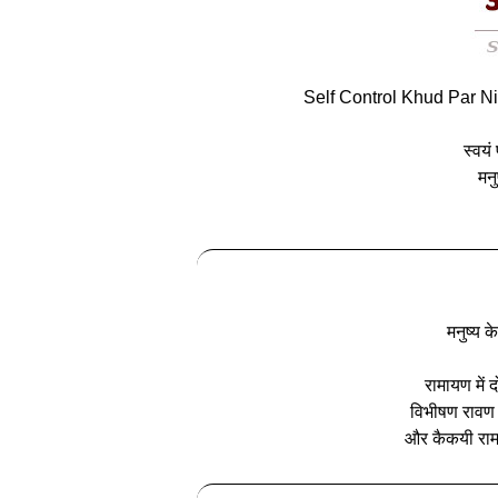
Self Control Khud Par N
स्‍वय
मनु
मनुष्य क
रामायण में 
विभीषण रावण क
और कैकयी राम क