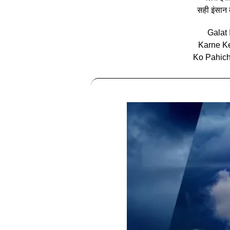
सही इंसान
Galat
Karne K
Ko Pahich