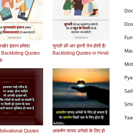
Doo
Dos
Fun
खोर इंसान हमेशा!
चुगली की धार इतनी तेज होती है!
Mau
 Backbiting Quotes
Backbiting Quotes in Hindi
di
Mot
Pya
Sad
Smi
Yaa
otivational Quotes
आकर्षण शायद अनेको के लिए हो