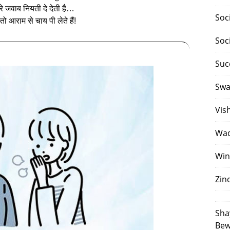
े जवाब नियती दे देती है…
Soc
ो आराम से चाय पी लेते हैं!
Soc
Suc
Swa
Vis
Waq
Win
Zin
Sha
Bew