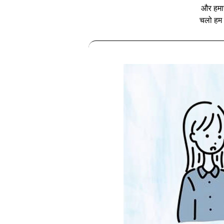
और हमार
चलो हम त