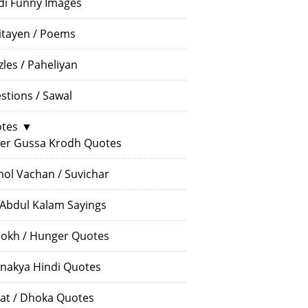
di Funny Images
itayen / Poems
zles / Paheliyan
stions / Sawal
tes
▼
er Gussa Krodh Quotes
ol Vachan / Suvichar
 Abdul Kalam Sayings
okh / Hunger Quotes
nakya Hindi Quotes
at / Dhoka Quotes