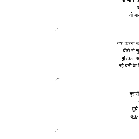
ना जाने क
ज
वो बा
क्‍या करना उ
पीछे से 
मुश्किल 
रहे बनी के
दूसरो
मुझे
सुकू