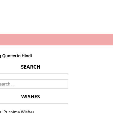
ng Quotes in Hindi
SEARCH
rch
WISHES
u Purnima Wishes