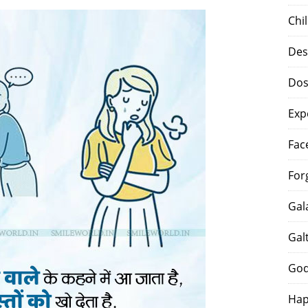
Chi
Des
Dos
Exp
Fac
For
Gal
Gal
God
Hap