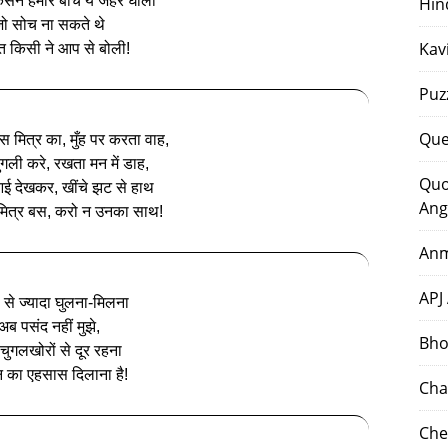
िसने हमारे बीच ये जहर घोली
Hin
ो सोच ना सकते थे
Kav
त किसी ने आप से बोली!
Puz
Que
स मित्र का, मुँह पर करता वाह,
चुगली करे, रखता मन में डाह,
Quo
आई देखकर, खींचे झट से हाथ
Ang
 मित्र बस, करो न उनका साथ!
Anm
APJ
ं से ज्यादा घुलना-मिलना
अब पसंद नहीं मुझे,
Bho
 चुगलखोरों से दूर रहना
न का एहसास दिलाना है!
Cha
Che