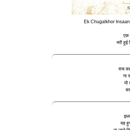
Ek Chugalkhor Insaan
एक 
मरी हुई व
सच कहन
ना स
यो 
बस
इधर
यह हु