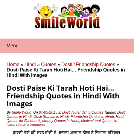
Skip
to
content
Menu
Home
»
Hindi
»
Quotes
»
Dosti / Friendship Quotes
»
Dosti Paise Ki Tarah Hoti Hai… Friendship Quotes in
Hindi With Images
Dosti Paise Ki Tarah Hoti Hai…
Friendship Quotes in Hindi With
Images
By
Smile World
On
07/05/2015
In
Dosti / Friendship Quotes
Tagged
Dosti
Quotes in Hindi
,
Dosti Shayari in Hindi
,
Friendship Quotes in Hindi
,
Hindi
Quotes for Facebook
,
Money Quotes in Hindi
,
Motivational Quotes in
Hindi
Leave a comment
दोस्ती पैसे की तरह होती है, बनाना आसान होता है निभाना मुश्किल.