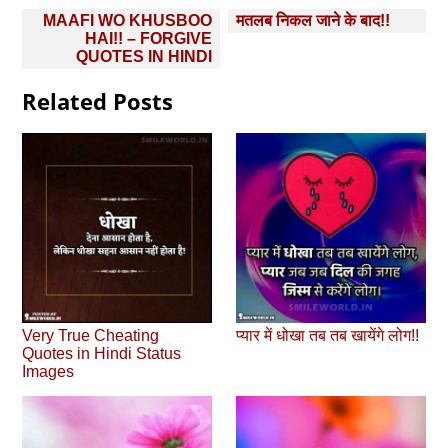
Post
MAAFI WO KHUSBOO
मतलब निकल जाने के बाद!!
navigation
HAI!! – FORGIVE
QUOTES IN HINDI
Related Posts
Very True Cheating
प्यार में धोखा तब तब खायेंगे लोग!!
Quotes in Hindi Status
Images