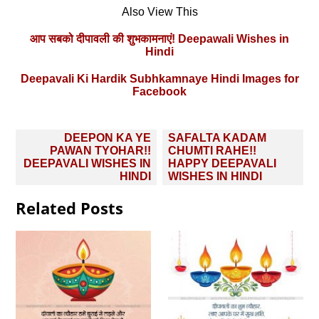
Also View This
आप सबको दीपावली की शुभकामनाएं! Deepawali Wishes in
Hindi
Deepavali Ki Hardik Subhkamnaye Hindi Images for
Facebook
Post
DEEPON KA YE
SAFALTA KADAM
navigation
PAWAN TYOHAR!!
CHUMTI RAHE!!
DEEPAVALI WISHES IN
HAPPY DEEPAVALI
HINDI
WISHES IN HINDI
Related Posts