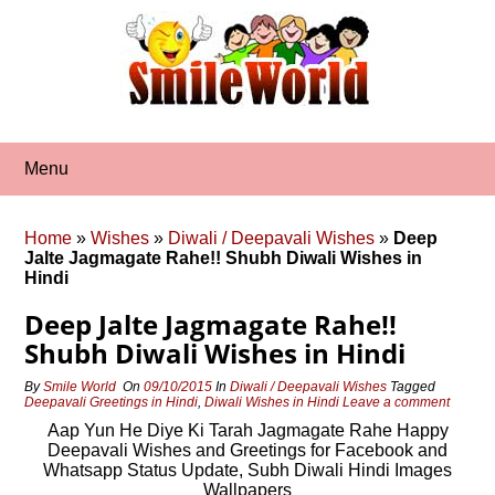
Skip
to
content
Menu
Home
»
Wishes
»
Diwali / Deepavali Wishes
»
Deep
Jalte Jagmagate Rahe!! Shubh Diwali Wishes in
Hindi
Deep Jalte Jagmagate Rahe!!
Shubh Diwali Wishes in Hindi
By
Smile World
On
09/10/2015
In
Diwali / Deepavali Wishes
Tagged
Deepavali Greetings in Hindi
,
Diwali Wishes in Hindi
Leave a comment
Aap Yun He Diye Ki Tarah Jagmagate Rahe Happy
Deepavali Wishes and Greetings for Facebook and
Whatsapp Status Update, Subh Diwali Hindi Images
Wallpapers