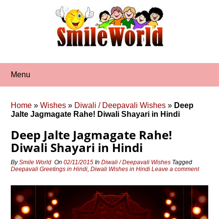
Skip
to
content
Menu
Home
»
Wishes
»
Diwali / Deepavali Wishes
»
Deep
Jalte Jagmagate Rahe! Diwali Shayari in Hindi
Deep Jalte Jagmagate Rahe!
Diwali Shayari in Hindi
By
Smile World
On
02/11/2015
In
Diwali / Deepavali Wishes
Tagged
Deepavali Greetings in Hindi
,
Diwali Wishes in Hindi
Leave a comment