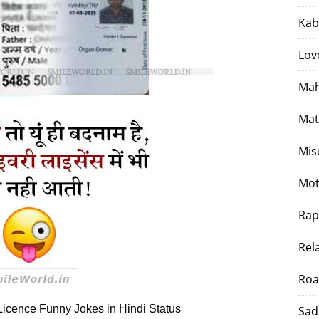
Kab
Lov
Mah
Mat
Mis
Mot
Rap
Rel
Roa
Licence Funny Jokes in Hindi Status
Sad