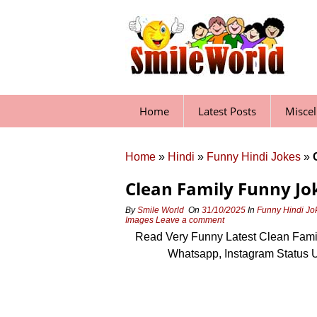
Skip
to
content
Home
Latest Posts
Misce
Home
»
Hindi
»
Funny Hindi Jokes
»
Clean Family Funny Jo
By
Smile World
On
31/10/2025
In
Funny Hindi Jo
Images
Leave a comment
Read Very Funny Latest Clean Fami
Whatsapp, Instagram Status 