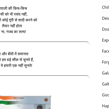
Chi
रवाली की किच-किच
सी को भी पसंद नहीं,
Des
 कोई गूंगी से शादी करने को
तैयार नहीं होता
Dos
ै ना, गजब का सत्य!
Exp
Fac
ा और बीवी में समानता
ो हम बड़े शौंक से चुनते हैं,
For
ं ये हमारी एक नहीं सुनते!
Gal
Gal
God
Hap