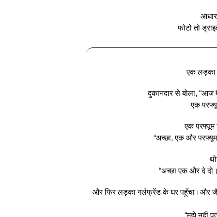
आधार क
फोटो तो ड्राइ
एक लड़का प
दुकानदार से बोला, “आज मै
एक परफ्य
एक परफ्यू
“अच्छा, एक और परफ्यू
थो
“अच्छा एक और दे दो। 
और फिर लड़का गर्लफ्रेंड के घर पहुँचा।और जै
“मुझे नहीं प