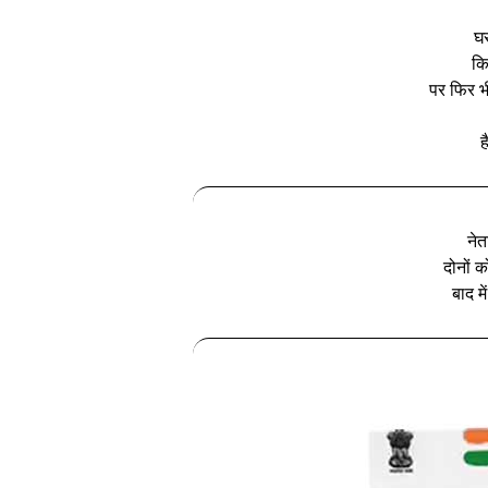
घ
कि
पर फिर भी
ह
नेत
दोनों क
बाद मे