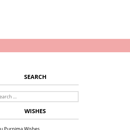
SEARCH
rch
WISHES
u Purnima Wishes