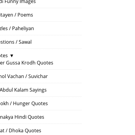
di Funny Images
itayen / Poems
zles / Paheliyan
stions / Sawal
tes
▼
er Gussa Krodh Quotes
ol Vachan / Suvichar
 Abdul Kalam Sayings
okh / Hunger Quotes
nakya Hindi Quotes
at / Dhoka Quotes